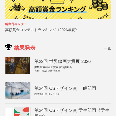
編集部セレクト
高額賞金コンテストランキング《2026年夏》
結果発表
一覧
第22回 世界絵画大賞展 2026
[PR]
世界絵画大賞展 実行委員会
共催：株式会社世界堂
第24回 CSデザイン賞 一般部門
株式会社中川ケミカル
第24回 CSデザイン賞 学生部門《学生