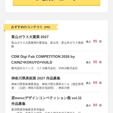
おすすめのコンテスト
[PR]
富山ガラス大賞展 2027
95
あと
日
富山ガラス大賞展実行委員会、富山市、富山市ガラス美術
館
CDM Digi Fab COMPETITION 2026 by
50
CAINZ×KOKUYO×VUILD
あと
日
株式会社カインズ、コクヨ株式会社、VUILD株式会社
神奈川県美術展 2027 作品募集
69
あと
日
神奈川県美術展委員会、神奈川県立県民ホール（指定管理
者：（公財）神奈川芸術文化財団）、神奈川県
若monoデザインコンペティション燕 vol.11
作品募集
84
あと
日
新潟県燕市物産見本市協会