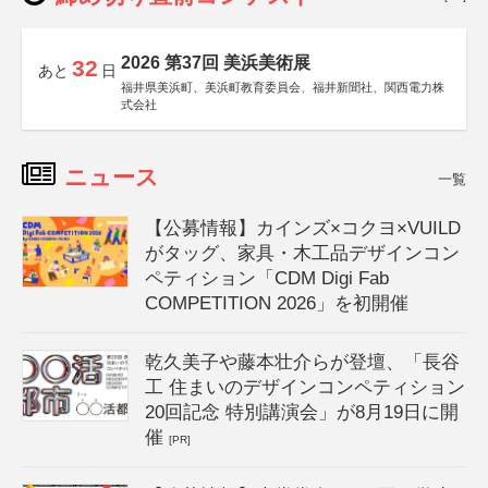
2026 第37回 美浜美術展
32
あと
日
福井県美浜町、美浜町教育委員会、福井新聞社、関西電力株
式会社
ニュース
一覧
【公募情報】カインズ×コクヨ×VUILD
がタッグ、家具・木工品デザインコン
ペティション「CDM Digi Fab
COMPETITION 2026」を初開催
乾久美子や藤本壮介らが登壇、「長谷
工 住まいのデザインコンペティション
20回記念 特別講演会」が8月19日に開
催
[PR]