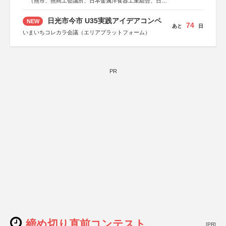
（燕市、燕商工会議所、日本金属洋食器工業組合、日本
金属ハウスウェア工業組合）
日光市今市 U35実践アイデアコンペ
NEW
74
あと
日
いまいちコレカラ会議（エリアプラットフォーム）
PR
締め切り直前コンテスト
[PR]