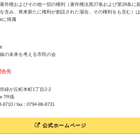
著作権およびその他一切の権利（著作権法第27条および第28条に
を含み、将来新たに権利が創設された場合、その権利をも含む）
ficeに帰属
ce
線の未来を考える市民の会
問合先
市緑が丘町本町1丁目2-2
ice TR係
88-8710 / fax : 0794-88-8731
公式ホームページ