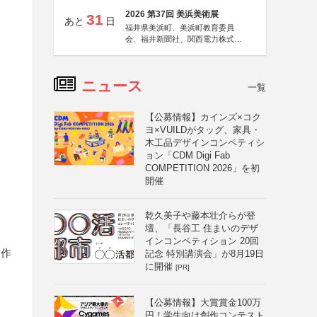
2026 第37回 美浜美術展
31
あと
日
福井県美浜町、美浜町教育委員
会、福井新聞社、関西電力株式会
社
ニュース
一覧
【公募情報】カインズ×コク
ヨ×VUILDがタッグ、家具・
木工品デザインコンペティシ
ョン「CDM Digi Fab
COMPETITION 2026」を初
開催
乾久美子や藤本壮介らが登
壇、「長谷工 住まいのデザ
インコンペティション 20回
る作
記念 特別講演会」が8月19日
に開催
[PR]
【公募情報】大賞賞金100万
円！学生向け創作コンテスト