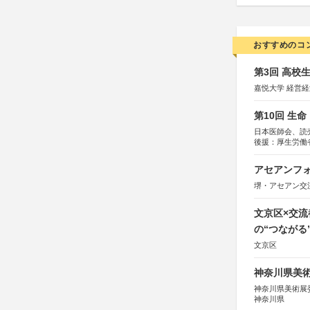
おすすめのコ
第3回 高校
嘉悦大学 経営
第10回 生
日本医師会、読
後援：厚生労働
協賛：東京海上
アセアンフォ
堺・アセアン交
文京区×交
の“つながる
文京区
神奈川県美術展
神奈川県美術展
神奈川県