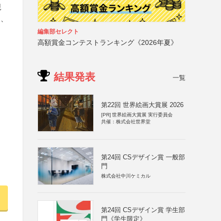
規
は、
編集部セレクト
高額賞金コンテストランキング《2026年夏》
結果発表
一覧
第22回 世界絵画大賞展 2026
[PR]
世界絵画大賞展 実行委員会
共催：株式会社世界堂
第24回 CSデザイン賞 一般部
門
株式会社中川ケミカル
第24回 CSデザイン賞 学生部
門《学生限定》