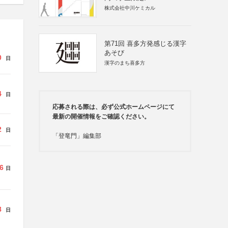
株式会社中川ケミカル
第71回 喜多方発感じる漢字
あそび
0
日
漢字のまち喜多方
4
日
応募される際は、必ず公式ホームページにて
最新の開催情報をご確認ください。
2
日
「登竜門」編集部
6
日
8
日