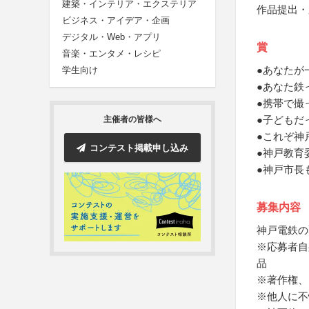
建築・インテリア・エクステリア
作品提出・
ビジネス・アイデア・企画
デジタル・Web・アプリ
賞
音楽・エンタメ・レシピ
●あなたが
学生向け
●あなた鉄
●携帯で撮
●子どもだ
主催者の皆様へ
●これぞ神
コンテスト掲載申し込み
●神戸教育
●神戸市長
募集内容
神戸電鉄の
※応募者自
品
※著作権、
※他人に不