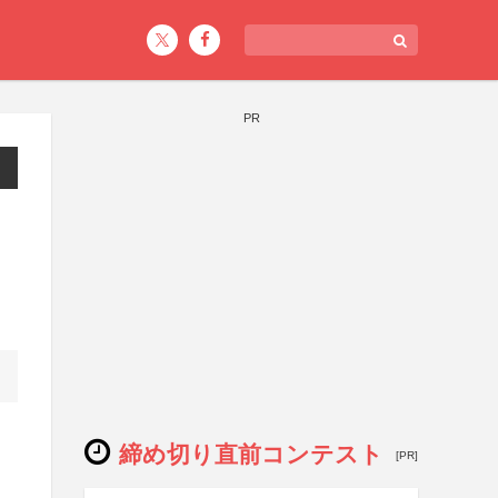
PR
締め切り直前コンテスト
[PR]