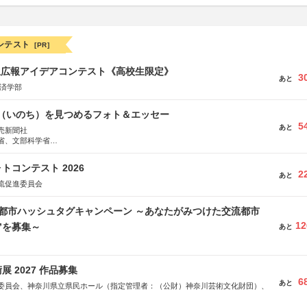
ンテスト
[PR]
生広報アイデアコンテスト《高校生限定》
3
あと
経済学部
命（いのち）を見つめるフォト＆エッセー
5
あと
売新聞社
省、文部科学省
日動火災保険株式会社、東京海上日動あんしん生命保険株式会社
トコンテスト 2026
2
あと
流促進委員会
流都市ハッシュタグキャンペーン ～あなたがみつけた交流都市
12
”を募集～
あと
 2027 作品募集
6
あと
委員会、神奈川県立県民ホール（指定管理者：（公財）神奈川芸術文化財団）、