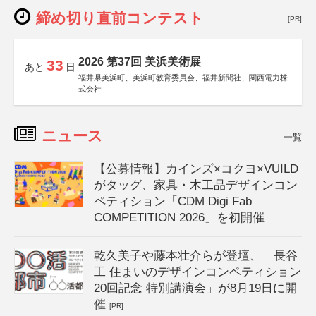
締め切り直前コンテスト
[PR]
2026 第37回 美浜美術展
33
あと
日
福井県美浜町、美浜町教育委員会、福井新聞社、関西電力株
式会社
ニュース
一覧
【公募情報】カインズ×コクヨ×VUILD
がタッグ、家具・木工品デザインコン
ペティション「CDM Digi Fab
COMPETITION 2026」を初開催
乾久美子や藤本壮介らが登壇、「長谷
工 住まいのデザインコンペティション
20回記念 特別講演会」が8月19日に開
催
[PR]