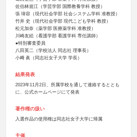
佐伯林規江（学芸学部 国際教養学科 教授）
張 瑋容（現代社会学部 社会システム学科 准教授）
竹井 史（現代社会学部 現代こども学科 教授）
松元加奈（薬学部 医療薬学科 准教授）
川崎友絵（看護学部 看護学科 専任講師）
●特別審査委員
八田英二（学校法人 同志社 理事長）
小﨑 眞（同志社女子大学 学長）
結果発表
2023年11月2日、所属学校を通して連絡するととも
に、公式ホームページにて発表
著作権の扱い
入選作品の使用権は同志社女子大学に帰属
主催