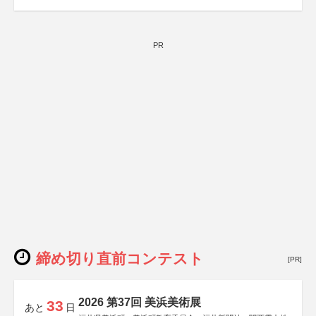
総務省消防庁、文部科学省、林野庁、全国森林組合連合
会、森林火災対策協会
PR
締め切り直前コンテスト
[PR]
2026 第37回 美浜美術展
33
あと
日