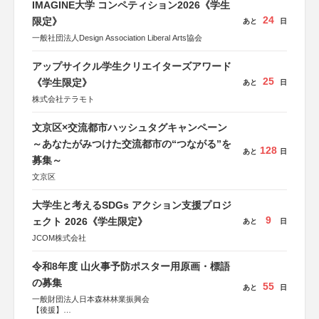
IMAGINE大学 コンペティション2026《学生
24
限定》
あと
日
一般社団法人Design Association Liberal Arts協会
アップサイクル学生クリエイターズアワード
25
《学生限定》
あと
日
株式会社テラモト
文京区×交流都市ハッシュタグキャンペーン
～あなたがみつけた交流都市の“つながる”を
128
あと
日
募集～
文京区
大学生と考えるSDGs アクション支援プロジ
9
ェクト 2026《学生限定》
あと
日
JCOM株式会社
令和8年度 山火事予防ポスター用原画・標語
の募集
55
あと
日
一般財団法人日本森林林業振興会
【後援】