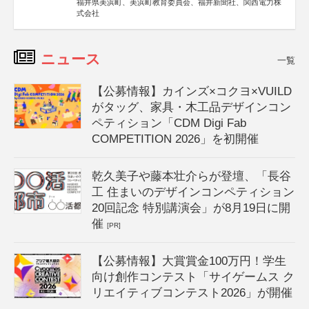
福井県美浜町、美浜町教育委員会、福井新聞社、関西電力株
式会社
ニュース
一覧
【公募情報】カインズ×コクヨ×VUILD
がタッグ、家具・木工品デザインコン
ペティション「CDM Digi Fab
COMPETITION 2026」を初開催
乾久美子や藤本壮介らが登壇、「長谷
工 住まいのデザインコンペティション
20回記念 特別講演会」が8月19日に開
催
[PR]
【公募情報】大賞賞金100万円！学生
向け創作コンテスト「サイゲームス ク
リエイティブコンテスト2026」が開催