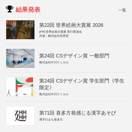
結果発表
一覧
第22回 世界絵画大賞展 2026
[PR]
世界絵画大賞展 実行委員会
共催：株式会社世界堂
第24回 CSデザイン賞 一般部門
株式会社中川ケミカル
第24回 CSデザイン賞 学生部門《学生
限定》
株式会社中川ケミカル
第71回 喜多方発感じる漢字あそび
漢字のまち喜多方