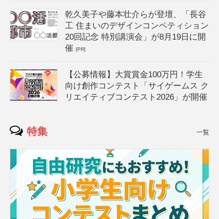
乾久美子や藤本壮介らが登壇、「長谷
工 住まいのデザインコンペティション
20回記念 特別講演会」が8月19日に開
催
[PR]
【公募情報】大賞賞金100万円！学生
向け創作コンテスト「サイゲームス ク
リエイティブコンテスト2026」が開催
特集
一覧