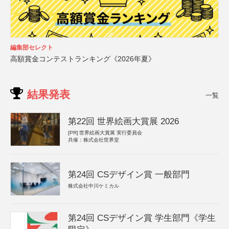
編集部セレクト
高額賞金コンテストランキング《2026年夏》
結果発表
一覧
第22回 世界絵画大賞展 2026
[PR]
世界絵画大賞展 実行委員会
共催：株式会社世界堂
第24回 CSデザイン賞 一般部門
株式会社中川ケミカル
第24回 CSデザイン賞 学生部門《学生