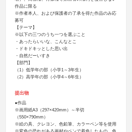
作品に限る
※作者本人、および保護者の了承を得た作品のみ応
募可
【テーマ】
※以下の三つのうち一つを選ぶこと
・あったらいいな、こんなとこ
・ドキドキッとした思い出
・自然だーいすき
【部門】
（1）低学年の部（小学1～3年生）
（2）高学年の部（小学4～6年生）
提出物
●作品
※画用紙A3（297×420mm）～半切
（550×790mm）
※絵の具、クレヨン、色鉛筆、カラーペン等を使用
※変色の恐れがある画材やペンで着色したもの、色