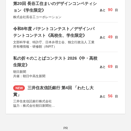
しん生命保険株式会社
第20回 長谷工住まいのデザインコンペティシ
90
ョン《学生限定》
あと
日
株式会社長谷工コーポレーション
令和8年度 パテントコンテスト／デザインパ
テントコンテスト《高校生、学生限定》
49
あと
日
文部科学省、特許庁、日本弁理士会、独立行政法人 工業
所有権情報・研修館（INPIT）
私の折々のことばコンテスト 2026《中・高校
生限定》
69
あと
日
朝日新聞
共催：朝日中高生新聞
三井住友信託銀行 第4回 「わたし大
NEW
賞」
56
あと
日
三井住友信託銀行株式会社
協力：株式会社朝日新聞社
後援：日本郵便株式会社
PR