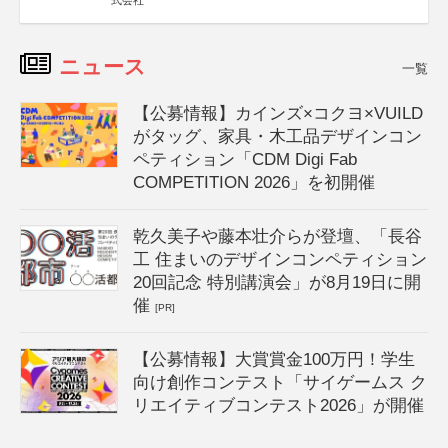
式会社
ニュース
一覧
【公募情報】カインズ×コクヨ×VUILD
がタッグ、家具・木工品デザインコン
ペティション「CDM Digi Fab
COMPETITION 2026」を初開催
乾久美子や藤本壮介らが登壇、「長谷
工 住まいのデザインコンペティション
20回記念 特別講演会」が8月19日に開
催
[PR]
【公募情報】大賞賞金100万円！学生
向け創作コンテスト「サイゲームス ク
リエイティブコンテスト2026」が開催