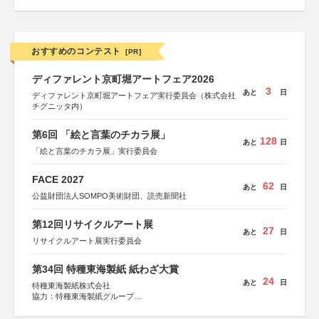
おすすめのコンテスト
[PR]
ディファレント京町堀アートフェア2026
3
あと
日
ディファレント京町堀アートフェア実行委員会（株式会社
チグニッタ内）
第6回 「絵と言葉のチカラ展」
128
あと
日
「絵と言葉のチカラ展」実行委員会
FACE 2027
62
あと
日
公益財団法人SOMPO美術財団、読売新聞社
第12回リサイクルアート展
27
あと
日
リサイクルアート展実行委員会
第34回 特種東海製紙 紙わざ大賞
24
あと
日
特種東海製紙株式会社
協力：特種東海製紙グループ
特別協賛：静岡県長泉町