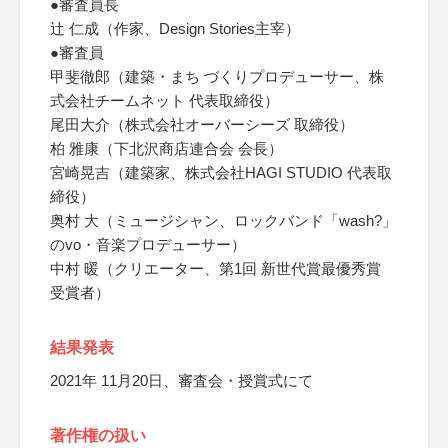
●審査員長
辻 仁成（作家、Design Stories主宰）
●審査員
甲斐徹郎（建築・まち づくりプロデューサー、株
式会社チームネット 代表取締役）
尾田大介（株式会社オーバーシーズ 取締役）
柏 雅康（下北沢商店連合会 会長）
宮崎晃吉（建築家、株式会社HAGI STUDIO 代表取
締役）
奥村 大（ミュージシャン、ロックバンド「wash?」
のvo・音楽プロデューサー）
中村 暖（クリエーター、第1回 新世代賞最優秀賞
受賞者）
結果発表
2021年 11月20日、審査会・授賞式にて
著作権の扱い