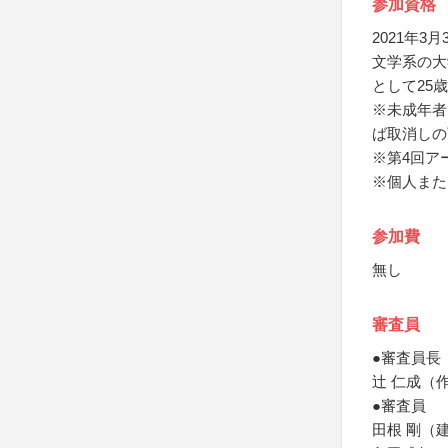
参加資格
2021年
文学系の大
として25
※未成年者
ば取消しの
※第4回ア
※個人また
参加費
無し
審査員
●審査員長
辻 仁成（作家
●審査員
田根 剛（