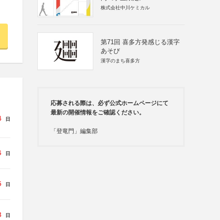
株式会社中川ケミカル
第71回 喜多方発感じる漢字
あそび
漢字のまち喜多方
応募される際は、必ず公式ホームページにて
最新の開催情報をご確認ください。
4
日
「登竜門」編集部
6
日
5
日
8
日