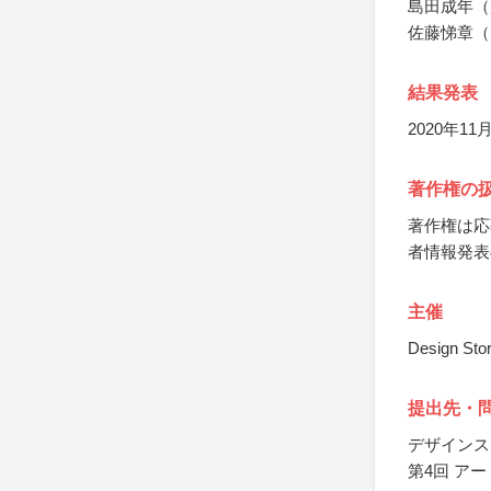
島田成年（
佐藤悌章（
結果発表
2020年11
著作権の
著作権は応募
者情報発表
主催
Design Stor
提出先・
デザインス
第4回 ア