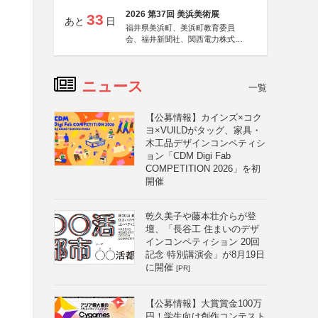
2026 第37回 美浜美術展
33
あと
日
福井県美浜町、美浜町教育委員
会、福井新聞社、関西電力株式会
社
ニュース
一覧
【公募情報】カインズ×コク
ヨ×VUILDがタッグ、家具・
木工品デザインコンペティシ
ョン「CDM Digi Fab
COMPETITION 2026」を初
開催
乾久美子や藤本壮介らが登
壇、「長谷工 住まいのデザ
インコンペティション 20回
記念 特別講演会」が8月19日
に開催
[PR]
【公募情報】大賞賞金100万
円！学生向け創作コンテスト