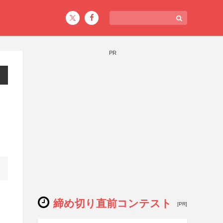
PR
締め切り直前コンテスト
[PR]