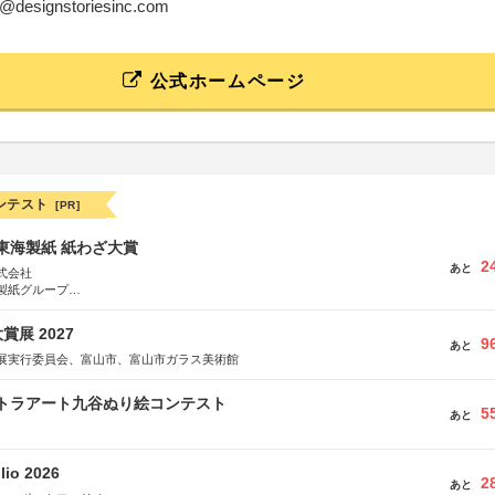
yo@designstoriesinc.com
公式ホームページ
ンテスト
[PR]
種東海製紙 紙わざ大賞
2
あと
式会社
製紙グループ
県長泉町
展 2027
9
あと
展実行委員会、富山市、富山市ガラス美術館
ルトラアート九谷ぬり絵コンテスト
5
あと
lio 2026
2
あと