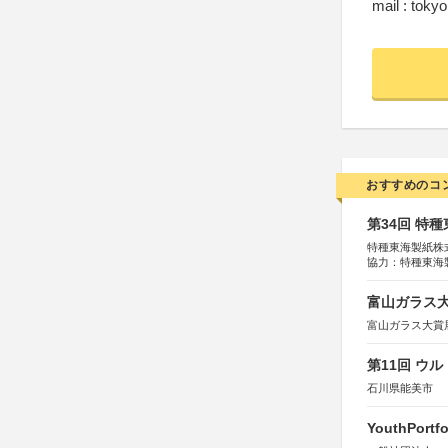
mail : tok
おすすめのコ
第34回 特
特種東海製紙株
協力：特種東海
特別協賛：静岡
富山ガラス大賞
富山ガラス大賞
第11回 ウ
石川県能美市
YouthPortfo