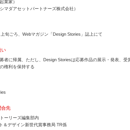
起業家）
シマダアセットパートナーズ株式会社）
月上旬ごろ、Webマガジン「Design Stories」誌上にて
扱い
者に帰属、ただし、Design Storiesは応募作品の展示・発表、受
の権利を保持する
ies
問合先
トーリーズ編集部内
ート＆デザイン新世代賞事務局 TR係