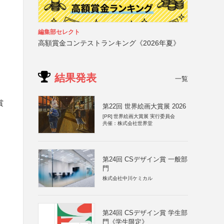
編集部セレクト
高額賞金コンテストランキング《2026年夏》
結果発表
一覧
賞
第22回 世界絵画大賞展 2026
[PR]
世界絵画大賞展 実行委員会
共催：株式会社世界堂
第24回 CSデザイン賞 一般部
門
株式会社中川ケミカル
第24回 CSデザイン賞 学生部
門《学生限定》