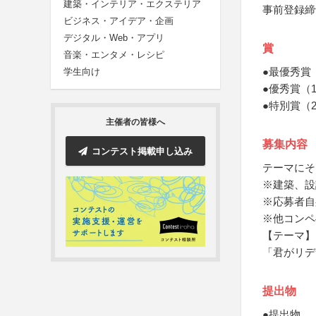
建築・インテリア・エクステリア
事前登録締
ビジネス・アイデア・企画
デジタル・Web・アプリ
賞
音楽・エンタメ・レシピ
●最優秀賞
学生向け
●優秀賞（
●特別賞（
主催者の皆様へ
募集内容
コンテスト掲載申し込み
テーマにそ
※建築、設
※応募者自
※他コンペ
【テーマ】
「君がリデ
提出物
●提出物