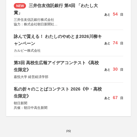
三井住友信託銀行 第4回 「わたし大
NEW
賞」
54
あと
日
三井住友信託銀行株式会社
協力：株式会社朝日新聞社
後援：日本郵便株式会社
詠んで貰える！ わたしのやめとま2026川柳キ
74
ャンペーン
あと
日
カルビー株式会社
第3回 高校生広報アイデアコンテスト《高校
30
生限定》
あと
日
嘉悦大学 経営経済学部
私の折々のことばコンテスト 2026《中・高校
生限定》
67
あと
日
朝日新聞
共催：朝日中高生新聞
PR