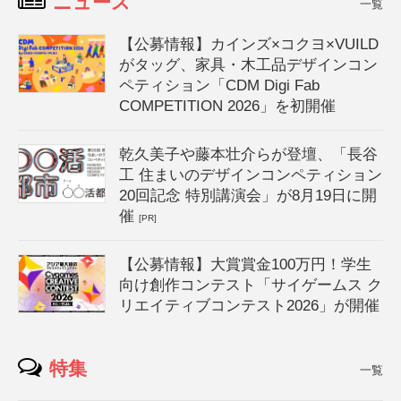
ニュース
一覧
【公募情報】カインズ×コクヨ×VUILD
がタッグ、家具・木工品デザインコン
ペティション「CDM Digi Fab
COMPETITION 2026」を初開催
乾久美子や藤本壮介らが登壇、「長谷
工 住まいのデザインコンペティション
20回記念 特別講演会」が8月19日に開
催
[PR]
【公募情報】大賞賞金100万円！学生
向け創作コンテスト「サイゲームス ク
リエイティブコンテスト2026」が開催
特集
一覧