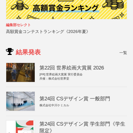
編集部セレクト
高額賞金コンテストランキング《2026年夏》
結果発表
一覧
第22回 世界絵画大賞展 2026
[PR]
世界絵画大賞展 実行委員会
共催：株式会社世界堂
第24回 CSデザイン賞 一般部門
株式会社中川ケミカル
第24回 CSデザイン賞 学生部門《学生
限定》