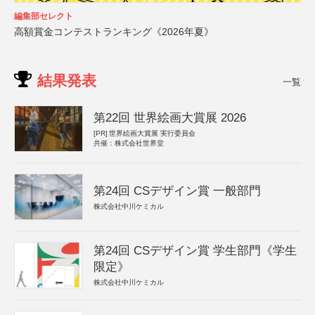
編集部セレクト
高額賞金コンテストランキング《2026年夏》
結果発表
一覧
第22回 世界絵画大賞展 2026
[PR]
世界絵画大賞展 実行委員会
共催：株式会社世界堂
第24回 CSデザイン賞 一般部門
株式会社中川ケミカル
第24回 CSデザイン賞 学生部門《学生
限定》
株式会社中川ケミカル