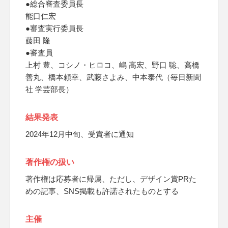
●総合審査委員長
能口仁宏
●審査実行委員長
藤田 隆
●審査員
上村 豊、コシノ・ヒロコ、嶋 高宏、野口 聡、高橋
善丸、橋本頼幸、武藤さよみ、中本泰代（毎日新聞
社 学芸部長）
結果発表
2024年12月中旬、受賞者に通知
著作権の扱い
著作権は応募者に帰属、ただし、デザイン賞PRた
めの記事、SNS掲載も許諾されたものとする
主催