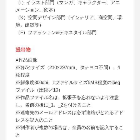
（I）イラスト部門（マンガ、キャラクター、アニ
メーション、絵本）
（K）空間デザイン部門（インテリア、商空間、環
境、建築等）
（F）ファッション&テキスタイル部門
提出物
●作品画像
※各A4サイズ（210×297mm、タテヨコ不問）、4
枚程度
※解像度300dpi、1ファイルサイズ5MB程度のjpeg
ファイル（圧縮／10）
※作品ファイル名は、拡張子を忘れないよう注意
し、名前の後に_1、_2を付けること
※連絡先のメールアドレスは必ず連絡がとれるアド
レスを記入のこと
※制作者が複数の場合は、全員の名前を記入するこ
と