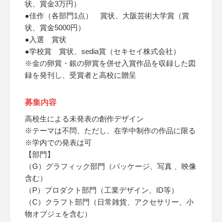
状、賞金3万円）
●佳作（各部門1点） 賞状、大阪芸術大学賞（賞
状、賞金5000円）
●入選 賞状
●学校賞 賞状、sedia賞（セキセイ株式会社）
※金の卵賞・銀の卵賞を併せ入賞作品を収録した図
録を発刊し、受賞者と高校に贈呈
募集内容
高校生による未発表の創作デザイン
※テーマは不問、ただし、在学中制作の作品に限る
※学内での発表は可
【部門】
（G）グラフィック部門（パッケージ、写真 、映像
含む）
（P）プロダクト部門（工業デザイン、ID等）
（C）クラフト部門（日常雑貨、アクセサリー、小
物オブジェを含む）