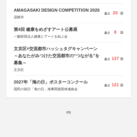
AMAGASAKI DESIGN COMPETITION 2026
20
あと
日
尼崎市
第4回 健康をめざすアート公募展
8
あと
日
一般財団法人健康とアートを結ぶ会
文京区×交流都市ハッシュタグキャンペーン
～あなたがみつけた交流都市の“つながる”を
127
あと
日
募集～
文京区
2027年「海の日」ポスターコンクール
121
あと
日
国民の祝日「海の日」海事関係団体連絡会
PR