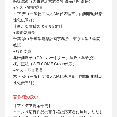
峠坂滋彦（大東建託株式会社 商品開発部長）
●ゲスト審査委員
木下 斉（一般社団法人AIA代表理事、内閣府地域活
性化伝導師）
【新たな賃貸スタイル部門】
●審査委員長
千葉 学（千葉学建築計画事務所、東京大学大学院
教授）
●審査委員
赤松佳珠子（CAｔパートナー、法政大学教授）
横川正紀（WELCOME Group代表）
●ゲスト審査委員
木下 斉（一般社団法人AIA代表理事、内閣府地域活
性化伝導師）
著作権の扱い
【アイデア提案部門】
本コンペ応募作品の著作権は応募者に帰属、ただし