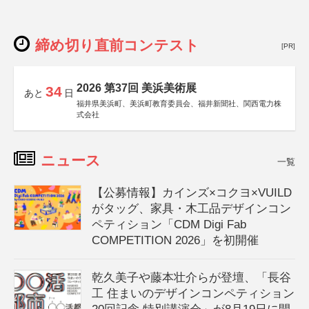
締め切り直前コンテスト
[PR]
2026 第37回 美浜美術展
34
あと
日
福井県美浜町、美浜町教育委員会、福井新聞社、関西電力株
式会社
ニュース
一覧
【公募情報】カインズ×コクヨ×VUILD
がタッグ、家具・木工品デザインコン
ペティション「CDM Digi Fab
COMPETITION 2026」を初開催
乾久美子や藤本壮介らが登壇、「長谷
工 住まいのデザインコンペティション