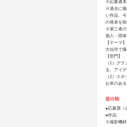
※応募者本
※過去に撮
い作品、今
の発表を除
※第三者の
個人・団体
【テーマ】
大仙市で撮
【部門】
（1）グラ
る、アイデ
（2）スポ
お米のある
提出物
●応募票（
●作品
※撮影機材