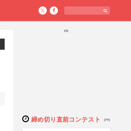
PR
締め切り直前コンテスト
[PR]