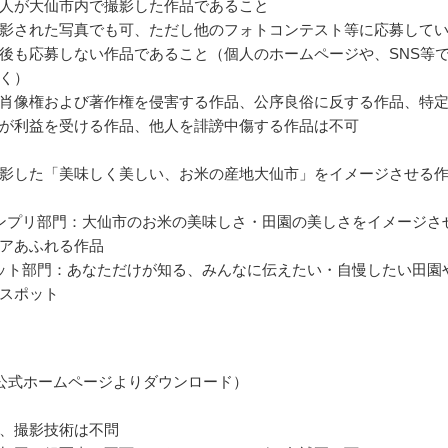
人が大仙市内で撮影した作品であること
影された写真でも可、ただし他のフォトコンテスト等に応募して
後も応募しない作品であること（個人のホームページや、SNS等
く）
肖像権および著作権を侵害する作品、公序良俗に反する作品、特
が利益を受ける作品、他人を誹謗中傷する作品は不可
影した「美味しく美しい、お米の産地大仙市」をイメージさせる
ンプリ部門：大仙市のお米の美味しさ・田園の美しさをイメージさ
アあふれる作品
ット部門：あなただけが知る、みんなに伝えたい・自慢したい田園
スポット
公式ホームページよりダウンロード）
、撮影技術は不問