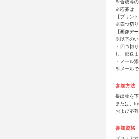
※合成等の
※応募は一
【プリント
※四つ切り
【画像デー
※以下のい
・四つ切り
し、郵送ま
・メール添
※メールで
参加方法
提出物を下
または、In
および応募
参加資格
プロ・アマ