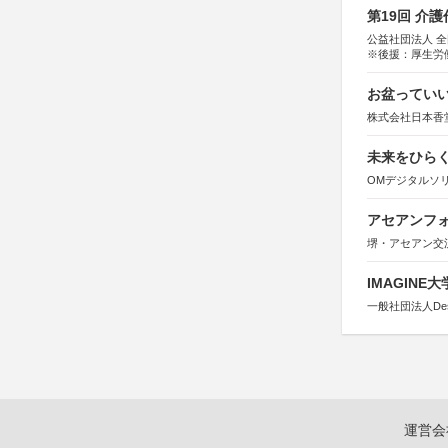
第19回 介
公益社団法人 
※後援：厚生労
お盆っていい
株式会社日本香
未来をひらく若
OMデジタルソ
アセアンフォ
堺・アセアン交
IMAGINE
一般社団法人Design 
運営会