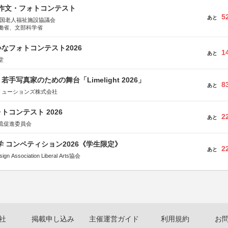
護作文・フォトコンテスト
5
あと
全国老人福祉施設協議会
働省、文部科学省
なフォトコンテスト2026
1
あと
堂
手写真家のための舞台「Limelight 2026」
8
あと
リューションズ株式会社
トコンテスト 2026
2
あと
流促進委員会
大学 コンペティション2026《学生限定》
2
あと
Association Liberal Arts協会
社
掲載申し込み
主催運営ガイド
利用規約
お