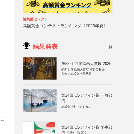
編集部セレクト
高額賞金コンテストランキング《2026年夏》
結果発表
一覧
第22回 世界絵画大賞展 2026
[PR]
世界絵画大賞展 実行委員会
共催：株式会社世界堂
第24回 CSデザイン賞 一般部
門
株式会社中川ケミカル
るこ
第24回 CSデザイン賞 学生部
門《学生限定》