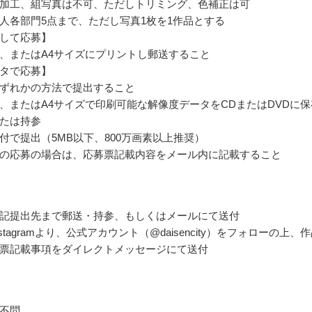
加工、組写真は不可、ただしトリミング、色補正は可
人各部門5点まで、ただし写真1枚を1作品とする
して応募】
、またはA4サイズにプリントし郵送すること
タで応募】
ずれかの方法で提出すること
、またはA4サイズで印刷可能な解像度データをCDまたはDVDに保
たは持参
付で提出（5MB以下、800万画素以上推奨）
の応募の場合は、応募票記載内容をメール内に記載すること
記提出先まで郵送・持参、もしくはメールにて送付
stagramより、公式アカウント（@daisencity）をフォローの上、
票記載事項をダイレクトメッセージにて送付
不問