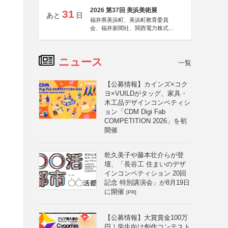
2026 第37回 美浜美術展
31
あと
日
福井県美浜町、美浜町教育委員
会、福井新聞社、関西電力株式会
社
ニュース
一覧
【公募情報】カインズ×コク
ヨ×VUILDがタッグ、家具・
木工品デザインコンペティシ
ョン「CDM Digi Fab
COMPETITION 2026」を初
開催
乾久美子や藤本壮介らが登
壇、「長谷工 住まいのデザ
インコンペティション 20回
記念 特別講演会」が8月19日
に開催
[PR]
【公募情報】大賞賞金100万
円！学生向け創作コンテスト