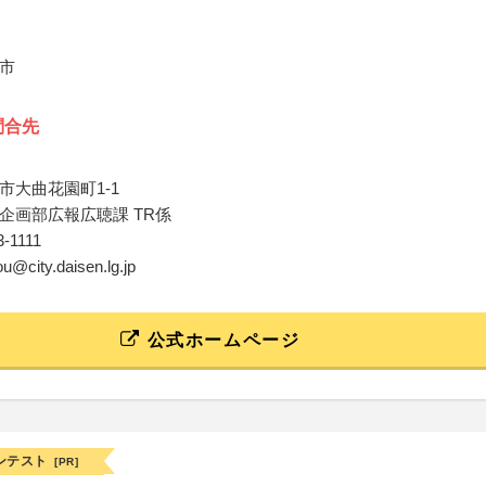
市
問合先
市大曲花園町1-1
企画部広報広聴課 TR係
3-1111
ou@city.daisen.lg.jp
公式ホームページ
ンテスト
[PR]