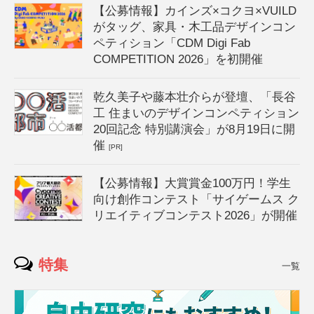
【公募情報】カインズ×コクヨ×VUILD
がタッグ、家具・木工品デザインコン
ペティション「CDM Digi Fab
COMPETITION 2026」を初開催
乾久美子や藤本壮介らが登壇、「長谷
工 住まいのデザインコンペティション
20回記念 特別講演会」が8月19日に開
催
[PR]
【公募情報】大賞賞金100万円！学生
向け創作コンテスト「サイゲームス ク
リエイティブコンテスト2026」が開催
特集
一覧