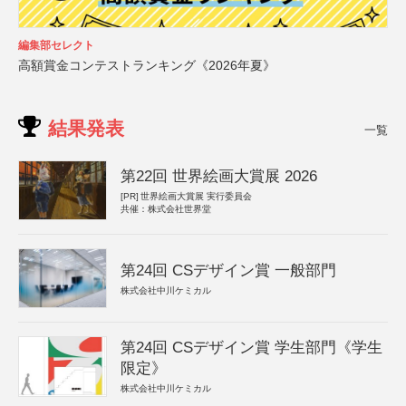
編集部セレクト
高額賞金コンテストランキング《2026年夏》
結果発表
一覧
第22回 世界絵画大賞展 2026
[PR]
世界絵画大賞展 実行委員会
共催：株式会社世界堂
第24回 CSデザイン賞 一般部門
株式会社中川ケミカル
第24回 CSデザイン賞 学生部門《学生
限定》
株式会社中川ケミカル