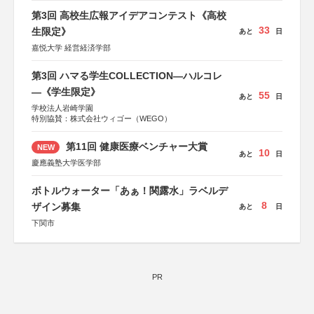
第3回 高校生広報アイデアコンテスト《高校
33
生限定》
あと
日
嘉悦大学 経営経済学部
第3回 ハマる学生COLLECTION―ハルコレ
―《学生限定》
55
あと
日
学校法人岩崎学園
特別協賛：株式会社ウィゴー（WEGO）
第11回 健康医療ベンチャー大賞
NEW
10
あと
日
慶應義塾大学医学部
ボトルウォーター「あぁ！関露水」ラベルデ
8
ザイン募集
あと
日
下関市
PR