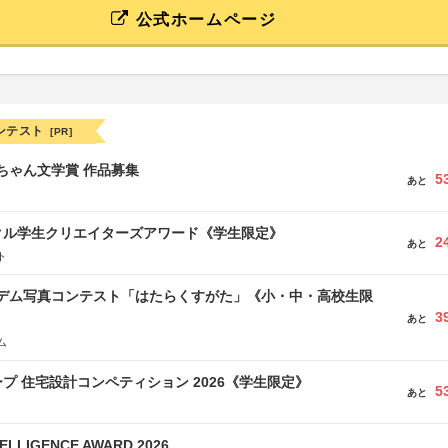
公式ホームページ
ンテスト
[PR]
っちゃん文学賞 作品募集
5
あと
クル学生クリエイターズアワード《学生限定》
2
あと
ト
イデム写真コンテスト「はたらくすがた」《小・中・高校生限
3
あと
ム
プ 住宅設計コンペティション 2026《学生限定》
5
あと
TELLIGENCE AWARD 2026