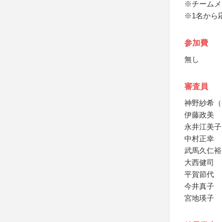
※チームメ
※1名から
参加費
無し
審査員
神野紗希（
伊藤政美
永井江美子
中村正幸
武馬久仁裕
大西健司
平賀節代
今井真子
宮地瑛子