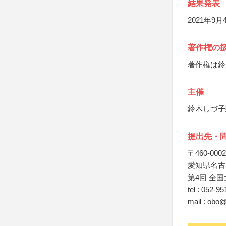
結果発表
2021年9
著作権の
著作権は鈴
主催
鈴木しづ子
提出先・
〒460-0002
愛知県名古屋
第4回 全
tel : 052-9
mail : obo