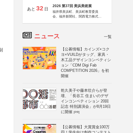
2026 第37回 美浜美術展
32
あと
日
福井県美浜町、美浜町教育委員
会、福井新聞社、関西電力株式会
社
ニュース
一覧
【公募情報】カインズ×コク
副
ヨ×VUILDがタッグ、家具・
木工品デザインコンペティシ
ョン「CDM Digi Fab
COMPETITION 2026」を初
開催
乾久美子や藤本壮介らが登
壇、「長谷工 住まいのデザ
インコンペティション 20回
記念 特別講演会」が8月19日
に開催
[PR]
【公募情報】大賞賞金100万
円！学生向け創作コンテスト