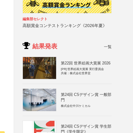
編集部セレクト
高額賞金コンテストランキング《2026年夏》
結果発表
一覧
第22回 世界絵画大賞展 2026
[PR]
世界絵画大賞展 実行委員会
共催：株式会社世界堂
第24回 CSデザイン賞 一般部
門
株式会社中川ケミカル
第24回 CSデザイン賞 学生部
門《学生限定》