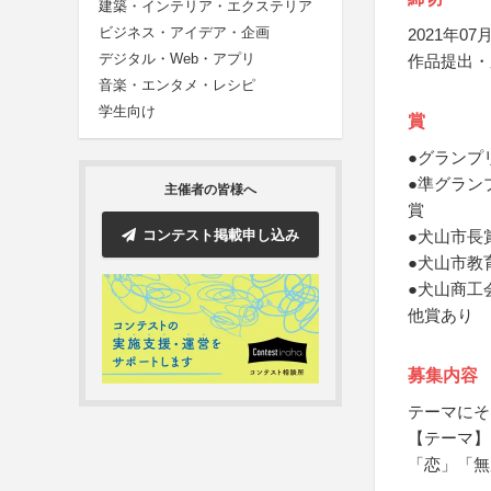
建築・インテリア・エクステリア
ビジネス・アイデア・企画
2021年07月
デジタル・Web・アプリ
作品提出・
音楽・エンタメ・レシピ
学生向け
賞
●グランプ
●準グラン
主催者の皆様へ
賞
コンテスト掲載申し込み
●犬山市長
●犬山市教
●犬山商工
他賞あり
募集内容
テーマにそ
【テーマ】
「恋」「無