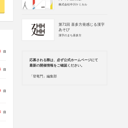
株式会社中川ケミカル
第71回 喜多方発感じる漢字
あそび
漢字のまち喜多方
3
日
応募される際は、必ず公式ホームページにて
最新の開催情報をご確認ください。
4
日
「登竜門」編集部
9
日
3
日