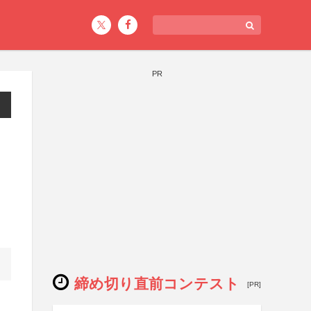
PR
締め切り直前コンテスト
[PR]