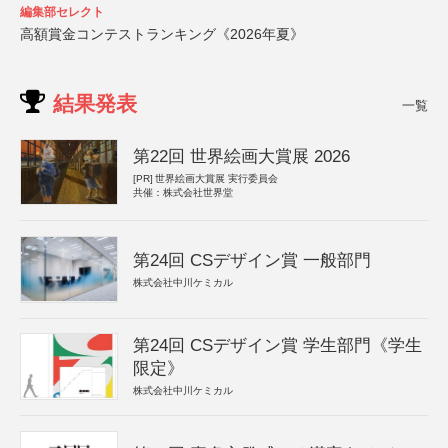
編集部セレクト
高額賞金コンテストランキング《2026年夏》
結果発表
一覧
第22回 世界絵画大賞展 2026
[PR]
世界絵画大賞展 実行委員会
共催：株式会社世界堂
第24回 CSデザイン賞 一般部門
株式会社中川ケミカル
第24回 CSデザイン賞 学生部門《学生
限定》
株式会社中川ケミカル