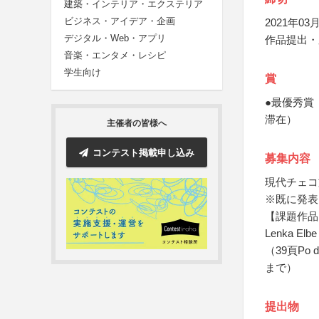
建築・インテリア・エクステリア
ビジネス・アイデア・企画
2021年03月
デジタル・Web・アプリ
作品提出・
音楽・エンタメ・レシピ
学生向け
賞
●最優秀賞
滞在）
主催者の皆様へ
コンテスト掲載申し込み
募集内容
現代チェコ
※既に発表
【課題作品
Lenka E
（39頁Po de
まで）
提出物