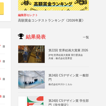
編集部セレクト
高額賞金コンテストランキング《2026年夏》
結果発表
一覧
7
日
第22回 世界絵画大賞展 2026
[PR]
世界絵画大賞展 実行委員会
共催：株式会社世界堂
3
日
第24回 CSデザイン賞 一般部
3
門
日
株式会社中川ケミカル
6
日
第24回 CSデザイン賞 学生部
門《学生限定》