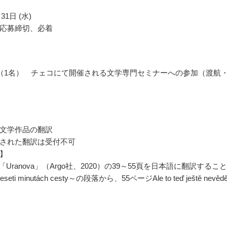
31日 (水)
応募締切、必着
（1名） チェコにて開催される文学専門セミナーへの参加（渡航
文学作品の翻訳
された翻訳は受付不可
】
lbe「Uranova」（Argo社、2020）の39～55頁を日本語に翻訳すること
seti minutách cesty～の段落から、55ページAle to teď ještě nevědě