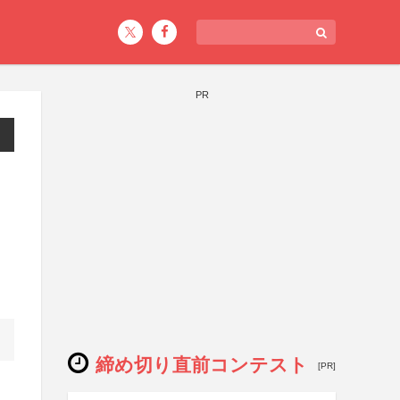
PR
締め切り直前コンテスト
[PR]