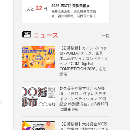
2026 第37回 美浜美術展
32
あと
日
福井県美浜町、美浜町教育委員
会、福井新聞社、関西電力株式会
社
ニュース
一覧
・
【公募情報】カインズ×コク
ヨ×VUILDがタッグ、家具・
木工品デザインコンペティシ
ョン「CDM Digi Fab
COMPETITION 2026」を初
開催
乾久美子や藤本壮介らが登
壇、「長谷工 住まいのデザ
インコンペティション 20回
l.
記念 特別講演会」が8月19日
に開催
[PR]
【公募情報】大賞賞金100万
円！学生向け創作コンテスト