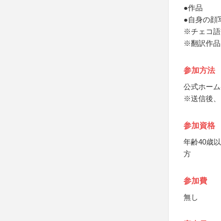
●作品
●自身の顔
※チェコ語
※翻訳作品
参加方法
公式ホーム
※送信後、
参加資格
年齢40歳
方
参加費
無し