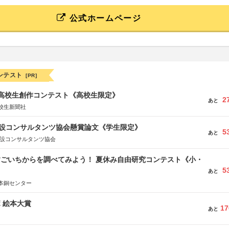
公式ホームページ
ンテスト
[PR]
国高校生創作コンテスト《高校生限定》
2
あと
校生新聞社
 建設コンサルタンツ協会懸賞論文《学生限定》
5
あと
建設コンサルタンツ協会
すごいちからを調べてみよう！ 夏休み自由研究コンテスト《小・
5
》
あと
本銅センター
ボ 絵本大賞
17
あと