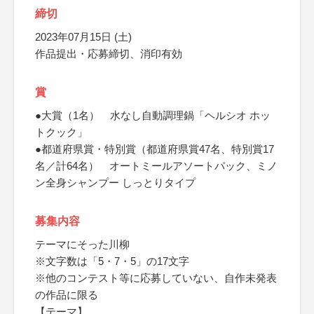
締切
2023年07月15日 (土)
作品提出・応募締切、消印有効
賞
●大賞（1名） 水なし自動調理鍋「ヘルシオ ホッ
トクック」
●都道府県賞・特別賞（都道府県賞47名、特別賞17
名／計64名） オートミールアソートパック、ミノ
ン全身シャンプー しっとりタイプ
募集内容
テーマにそった川柳
※文字数は「5・7・5」の17文字
※他のコンテスト等に応募していない、自作未発表
の作品に限る
【テーマ】