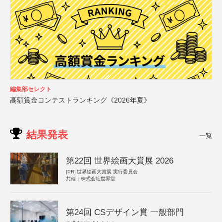
編集部セレクト
高額賞金コンテストランキング《2026年夏》
結果発表
一覧
第22回 世界絵画大賞展 2026
[PR]
世界絵画大賞展 実行委員会
共催：株式会社世界堂
第24回 CSデザイン賞 一般部門