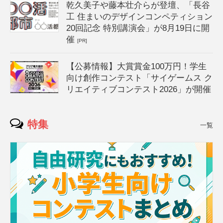
乾久美子や藤本壮介らが登壇、「長谷
工 住まいのデザインコンペティション
20回記念 特別講演会」が8月19日に開
催
[PR]
【公募情報】大賞賞金100万円！学生
向け創作コンテスト「サイゲームス ク
リエイティブコンテスト2026」が開催
特集
一覧