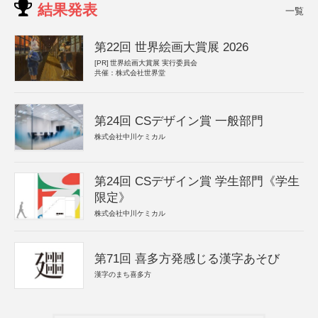
結果発表
一覧
第22回 世界絵画大賞展 2026
[PR]
世界絵画大賞展 実行委員会
共催：株式会社世界堂
第24回 CSデザイン賞 一般部門
株式会社中川ケミカル
第24回 CSデザイン賞 学生部門《学生
限定》
株式会社中川ケミカル
第71回 喜多方発感じる漢字あそび
漢字のまち喜多方