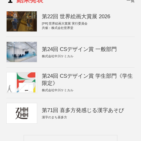
一覧
第22回 世界絵画大賞展 2026
[PR]
世界絵画大賞展 実行委員会
共催：株式会社世界堂
第24回 CSデザイン賞 一般部門
株式会社中川ケミカル
第24回 CSデザイン賞 学生部門《学生
限定》
株式会社中川ケミカル
第71回 喜多方発感じる漢字あそび
漢字のまち喜多方