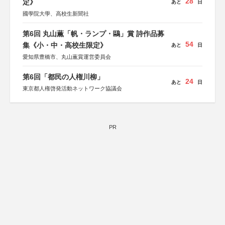
28
定》
あと
日
國學院大學、高校生新聞社
第6回 丸山薫「帆・ランプ・鷗」賞 詩作品募
54
集《小・中・高校生限定》
あと
日
愛知県豊橋市、丸山薫賞運営委員会
第6回「都民の人権川柳」
24
あと
日
東京都人権啓発活動ネットワーク協議会
PR