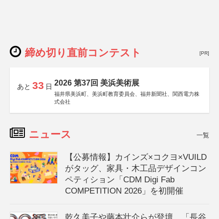
締め切り直前コンテスト
[PR]
2026 第37回 美浜美術展
33
あと
日
福井県美浜町、美浜町教育委員会、福井新聞社、関西電力株
式会社
ニュース
一覧
【公募情報】カインズ×コクヨ×VUILD
がタッグ、家具・木工品デザインコン
ペティション「CDM Digi Fab
COMPETITION 2026」を初開催
乾久美子や藤本壮介らが登壇、「長谷