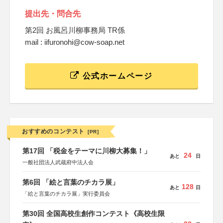
提出先・問合先
第2回 お風呂川柳事務局 TR係
mail : iifuronohi@cow-soap.net
公式ホームページ
おすすめのコンテスト
[PR]
第17回 「税金をテーマに川柳大募集！」
24
あと
日
一般社団法人武蔵府中法人会
第6回 「絵と言葉のチカラ展」
128
あと
日
「絵と言葉のチカラ展」実行委員会
第30回 全国高校生創作コンテスト《高校生限