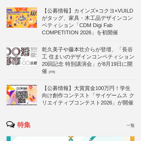
【公募情報】カインズ×コクヨ×VUILD
がタッグ、家具・木工品デザインコン
ペティション「CDM Digi Fab
COMPETITION 2026」を初開催
乾久美子や藤本壮介らが登壇、「長谷
工 住まいのデザインコンペティション
20回記念 特別講演会」が8月19日に開
催
[PR]
【公募情報】大賞賞金100万円！学生
向け創作コンテスト「サイゲームス ク
リエイティブコンテスト2026」が開催
特集
一覧