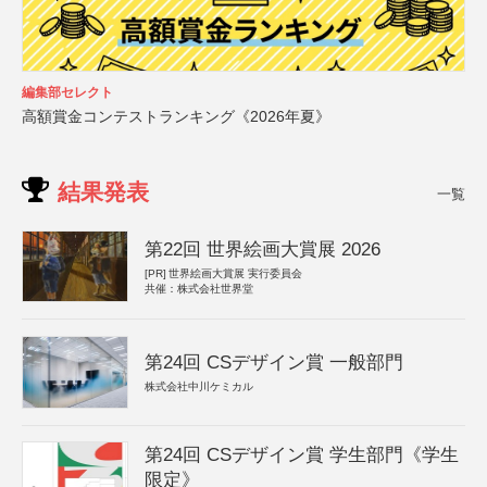
編集部セレクト
高額賞金コンテストランキング《2026年夏》
結果発表
一覧
第22回 世界絵画大賞展 2026
[PR]
世界絵画大賞展 実行委員会
共催：株式会社世界堂
第24回 CSデザイン賞 一般部門
株式会社中川ケミカル
第24回 CSデザイン賞 学生部門《学生
限定》