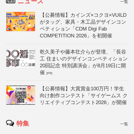
ニュース
一覧
【公募情報】カインズ×コクヨ×VUILD
がタッグ、家具・木工品デザインコン
ペティション「CDM Digi Fab
COMPETITION 2026」を初開催
乾久美子や藤本壮介らが登壇、「長谷
工 住まいのデザインコンペティション
20回記念 特別講演会」が8月19日に開
催
[PR]
【公募情報】大賞賞金100万円！学生
向け創作コンテスト「サイゲームス ク
リエイティブコンテスト2026」が開催
特集
一覧