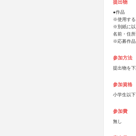
提出物
●作品
※使用する
※別紙に以
名前・住所
※応募作品
参加方法
提出物を下
参加資格
小学生以下
参加費
無し