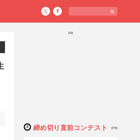
PR
生
締め切り直前コンテスト
[PR]