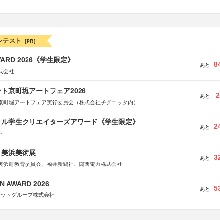
ンテスト
[PR]
WARD 2026《学生限定》
8
あと
式会社
ト京町堀アートフェア2026
2
あと
京町堀アートフェア実行委員会（株式会社チグニッタ内）
クル学生クリエイターズアワード《学生限定》
2
あと
ト
7回 美浜美術展
3
あと
美浜町教育委員会、福井新聞社、関西電力株式会社
N AWARD 2026
5
あと
ネットグループ株式会社