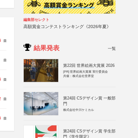
編集部セレクト
高額賞金コンテストランキング《2026年夏》
4
日
結果発表
一覧
日
第22回 世界絵画大賞展 2026
[PR]
世界絵画大賞展 実行委員会
共催：株式会社世界堂
4
日
第24回 CSデザイン賞 一般部
2
日
門
株式会社中川ケミカル
3
日
第24回 CSデザイン賞 学生部
門《学生限定》