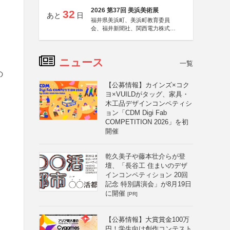
2026 第37回 美浜美術展
32
あと
日
福井県美浜町、美浜町教育委員
会、福井新聞社、関西電力株式会
社
ニュース
一覧
の
【公募情報】カインズ×コク
ヨ×VUILDがタッグ、家具・
木工品デザインコンペティシ
ョン「CDM Digi Fab
COMPETITION 2026」を初
開催
乾久美子や藤本壮介らが登
壇、「長谷工 住まいのデザ
インコンペティション 20回
記念 特別講演会」が8月19日
に開催
[PR]
【公募情報】大賞賞金100万
円！学生向け創作コンテスト