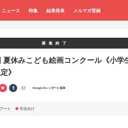
ニュース
特集
結果発表
メルマガ登録
募集終了
回 夏休みこども絵画コンクール《小学
限定》
Googleカレンダーに追加
アート
学生向け