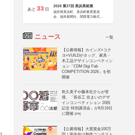
2026 第37回 美浜美術展
33
あと
日
福井県美浜町、美浜町教育委員
会、福井新聞社、関西電力株式会
社
ニュース
一覧
【公募情報】カインズ×コク
ヨ×VUILDがタッグ、家具・
木工品デザインコンペティシ
ョン「CDM Digi Fab
COMPETITION 2026」を初
開催
乾久美子や藤本壮介らが登
壇、「長谷工 住まいのデザ
インコンペティション 20回
記念 特別講演会」が8月19日
に開催
[PR]
【公募情報】大賞賞金100万
以
円！学生向け創作コンテスト