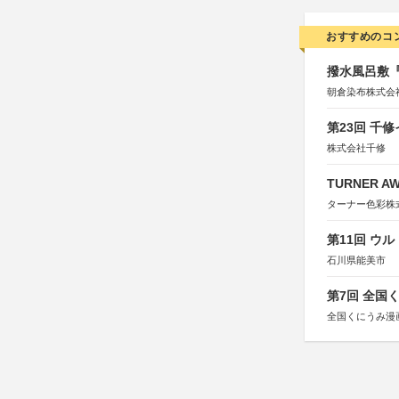
おすすめのコ
撥水風呂敷『
朝倉染布株式会
第23回 千
株式会社千修
TURNER A
ターナー色彩株
第11回 ウ
石川県能美市
第7回 全国
全国くにうみ漫