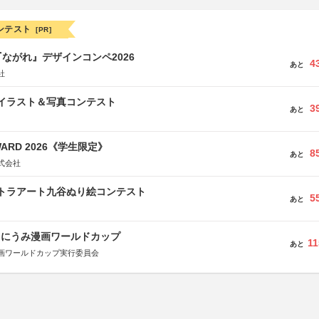
ンテスト
[PR]
ながれ』デザインコンペ2026
4
あと
社
修イラスト＆写真コンテスト
3
あと
WARD 2026《学生限定》
8
あと
式会社
ルトラアート九谷ぬり絵コンテスト
5
あと
くにうみ漫画ワールドカップ
11
あと
画ワールドカップ実行委員会