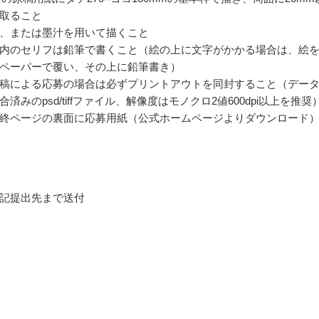
取ること
、または墨汁を用いて描くこと
内のセリフは鉛筆で書くこと（絵の上に文字がかかる場合は、絵
ペーパーで覆い、その上に鉛筆書き）
稿による応募の場合は必ずプリントアウトを同封すること（デー
済みのpsd/tiffファイル、解像度はモノクロ2値600dpi以上を推奨
終ページの裏面に応募用紙（公式ホームページよりダウンロード
記提出先まで送付