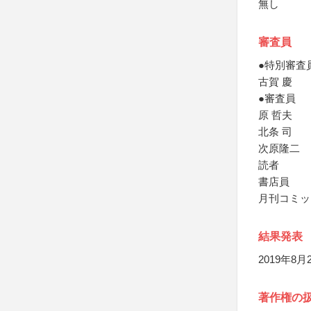
無し
審査員
●特別審査
古賀 慶
●審査員
原 哲夫
北条 司
次原隆二
読者
書店員
月刊コミッ
結果発表
2019年
著作権の