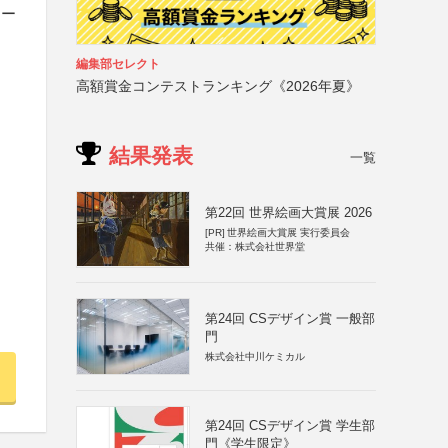
ター
編集部セレクト
高額賞金コンテストランキング《2026年夏》
結果発表
一覧
第22回 世界絵画大賞展 2026
[PR]
世界絵画大賞展 実行委員会
共催：株式会社世界堂
第24回 CSデザイン賞 一般部
門
株式会社中川ケミカル
第24回 CSデザイン賞 学生部
門《学生限定》