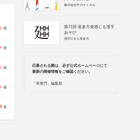
株式会社中川ケミカル
第71回 喜多方発感じる漢字
3
日
あそび
漢字のまち喜多方
9
日
応募される際は、必ず公式ホームページにて
5
日
最新の開催情報をご確認ください。
「登竜門」編集部
5
日
5
日