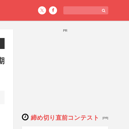
PR
期
締め切り直前コンテスト
[PR]