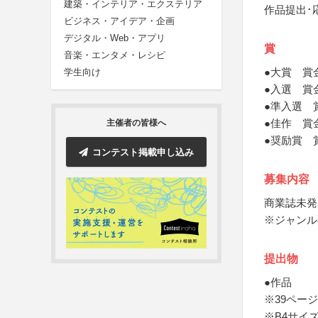
建築・インテリア・エクステリア
作品提出･
ビジネス・アイデア・企画
デジタル・Web・アプリ
賞
音楽・エンタメ・レシピ
●大賞 賞金1
学生向け
●入選 賞金5
●準入選 賞金
●佳作 賞金1
主催者の皆様へ
●奨励賞 
コンテスト掲載申し込み
募集内容
商業誌未発
※ジャンル
提出物
●作品
※39ペー
※B4サイ