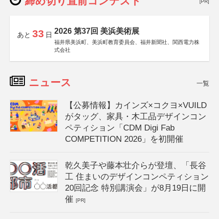
締め切り直前コンテスト
[PR]
2026 第37回 美浜美術展
33
あと
日
福井県美浜町、美浜町教育委員会、福井新聞社、関西電力株
式会社
ニュース
一覧
【公募情報】カインズ×コクヨ×VUILD
がタッグ、家具・木工品デザインコン
ペティション「CDM Digi Fab
COMPETITION 2026」を初開催
乾久美子や藤本壮介らが登壇、「長谷
工 住まいのデザインコンペティション
20回記念 特別講演会」が8月19日に開
催
[PR]