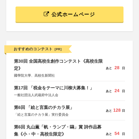
公式ホームページ
おすすめのコンテスト
[PR]
第30回 全国高校生創作コンテスト《高校生限
28
定》
あと
日
國學院大學、高校生新聞社
第17回 「税金をテーマに川柳大募集！」
24
あと
日
一般社団法人武蔵府中法人会
第6回 「絵と言葉のチカラ展」
128
あと
日
「絵と言葉のチカラ展」実行委員会
第6回 丸山薫「帆・ランプ・鷗」賞 詩作品募
54
集《小・中・高校生限定》
あと
日