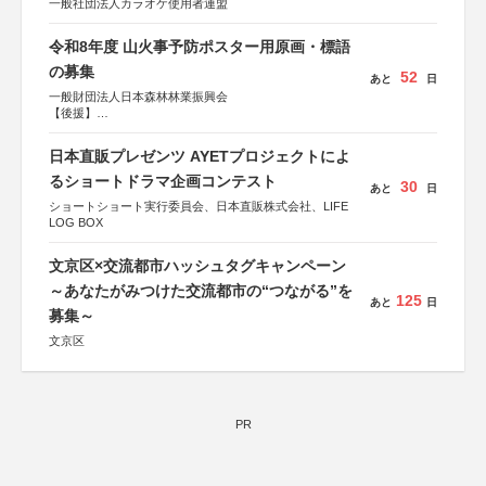
一般社団法人カラオケ使用者連盟
令和8年度 山火事予防ポスター用原画・標語
の募集
52
あと
日
一般財団法人日本森林林業振興会
【後援】
総務省消防庁、文部科学省、林野庁、全国森林組合連合
会、森林火災対策協会
日本直販プレゼンツ AYETプロジェクトによ
るショートドラマ企画コンテスト
30
あと
日
ショートショート実行委員会、日本直販株式会社、LIFE
LOG BOX
文京区×交流都市ハッシュタグキャンペーン
～あなたがみつけた交流都市の“つながる”を
125
あと
日
募集～
文京区
PR