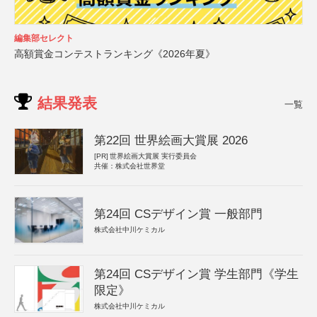
編集部セレクト
高額賞金コンテストランキング《2026年夏》
結果発表
一覧
第22回 世界絵画大賞展 2026
[PR]
世界絵画大賞展 実行委員会
共催：株式会社世界堂
第24回 CSデザイン賞 一般部門
株式会社中川ケミカル
第24回 CSデザイン賞 学生部門《学生
限定》
株式会社中川ケミカル