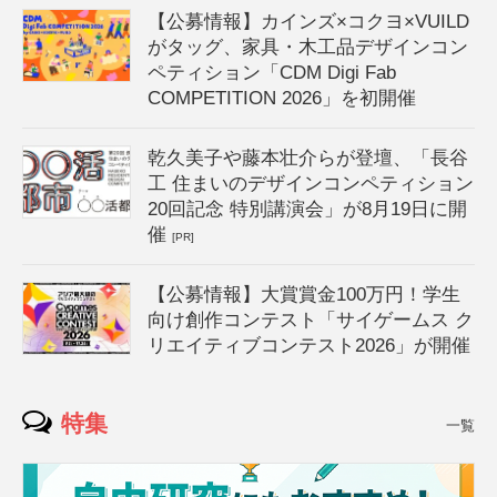
【公募情報】カインズ×コクヨ×VUILD
がタッグ、家具・木工品デザインコン
ペティション「CDM Digi Fab
COMPETITION 2026」を初開催
乾久美子や藤本壮介らが登壇、「長谷
工 住まいのデザインコンペティション
20回記念 特別講演会」が8月19日に開
催
[PR]
【公募情報】大賞賞金100万円！学生
向け創作コンテスト「サイゲームス ク
リエイティブコンテスト2026」が開催
特集
一覧