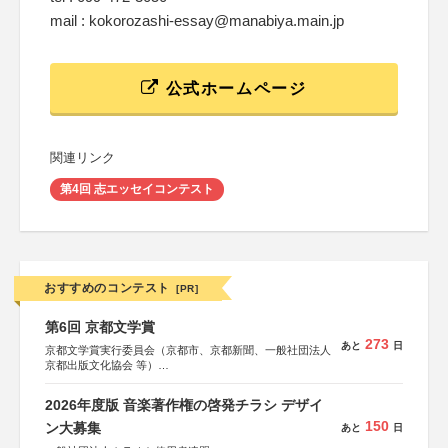
mail : kokorozashi-essay@manabiya.main.jp
公式ホームページ
関連リンク
第4回 志エッセイコンテスト
おすすめのコンテスト
[PR]
第6回 京都文学賞
273
あと
日
京都文学賞実行委員会（京都市、京都新聞、一般社団法人
京都出版文化協会 等）
協力：京都府書店商業組合、朝日新聞出版、
KADOKAWA、河出書房新社、幻冬舎、講談社、光文社、
2026年度版 音楽著作権の啓発チラシ デザイ
集英社、小学館、祥伝社、新潮社、淡交社、ちいさいミシ
150
マ社、徳間書店、早川書房、PHP研究所、双葉社、文藝春
ン大募集
あと
日
秋、ポプラ社、毎日新聞出版