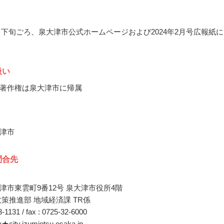
12月下旬ごろ、泉大津市公式ホームページおよび2024年2月号広報紙
扱い
著作権は泉大津市に帰属
津市
問合先
津市東雲町9番12号 泉大津市役所4階
政策推進部 地域経済課 TR係
33-1131 / fax : 0725-32-6000
y★city.izumiotsu.osaka.jp