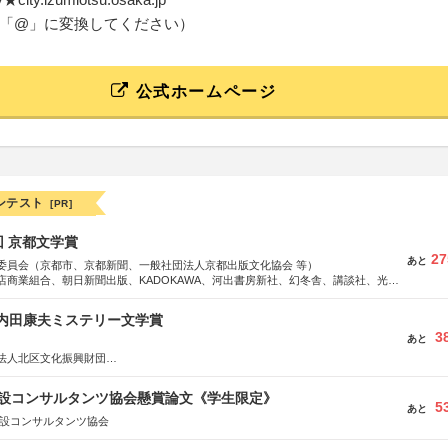
「@」に変換してください）
公式ホームページ
ンテスト
[PR]
回 京都文学賞
27
あと
委員会（京都市、京都新聞、一般社団法人京都出版文化協会 等）
店商業組合、朝日新聞出版、KADOKAWA、河出書房新社、幻冬舎、講談社、光文
学館、祥伝社、新潮社、淡交社、ちいさいミシマ社、徳間書店、早川書房、PHP
、文藝春秋、ポプラ社、毎日新聞出版
区内田康夫ミステリー文学賞
3
あと
法人北区文化振興財団
法人内田康夫財団
実業之日本社
 建設コンサルタンツ協会懸賞論文《学生限定》
5
あと
建設コンサルタンツ協会