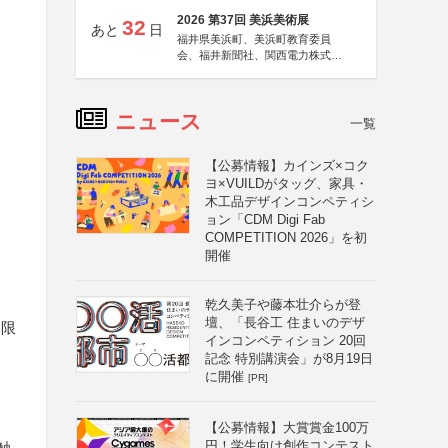
2026 第37回 美浜美術展
32
あと
日
福井県美浜町、美浜町教育委員
会、福井新聞社、関西電力株式会
社
ニュース
一覧
【公募情報】カインズ×コク
ヨ×VUILDがタッグ、家具・
木工品デザインコンペティシ
ョン「CDM Digi Fab
COMPETITION 2026」を初
開催
乾久美子や藤本壮介らが登
壇、「長谷工 住まいのデザ
に限
インコンペティション 20回
記念 特別講演会」が8月19日
に開催
[PR]
【公募情報】大賞賞金100万
円！学生向け創作コンテスト
触