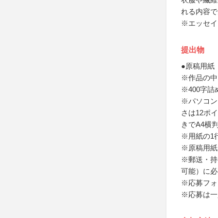
れる内容で
※エッセイ
提出物
●原稿用紙
※作品の中
※400字
※パソコン
さは12ポ
きでA4横
※用紙の1
※原稿用紙
※郵送・持
可能）に必
※応募フォ
※応募は一