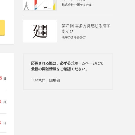
株式会社中川ケミカル
第71回 喜多方発感じる漢字
あそび
漢字のまち喜多方
応募される際は、必ず公式ホームページにて
最新の開催情報をご確認ください。
5
日
「登竜門」編集部
8
日
3
日