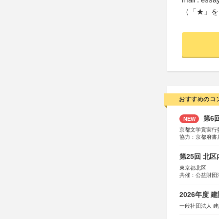
（「★」を
おすすめのコ
第6
NEW
京都文学賞実行
協力：京都府書
社、集英社、小
研究所、双葉社
第25回 北
東京都北区
共催：公益財団
協力：一般財団
協賛：株式会社
2026年度
一般社団法人 