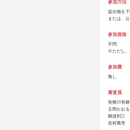
参加方法
提出物を下
または、公
参加資格
不問
※ただし、
参加費
無し
審査員
有栖川有栖
玉岡かおる
難波利三
吉村萬壱