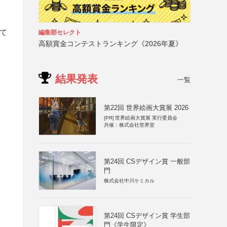
にて
編集部セレクト
高額賞金コンテストランキング《2026年夏》
結果発表
一覧
第22回 世界絵画大賞展 2026
[PR]
世界絵画大賞展 実行委員会
共催：株式会社世界堂
第24回 CSデザイン賞 一般部
門
株式会社中川ケミカル
第24回 CSデザイン賞 学生部
門《学生限定》