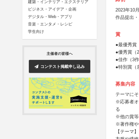
建築・インテリア・エクステリア
ビジネス・アイデア・企画
2023年10月
デジタル・Web・アプリ
作品提出・
音楽・エンタメ・レシピ
学生向け
賞
●最優秀賞
●優秀賞（
主催者の皆様へ
●佳作（3
コンテスト掲載申し込み
●特別賞（
募集内容
テーマにそ
※応募者オ
る
※他の賞等
※著作権や
【テーマ】
衣服や繊維