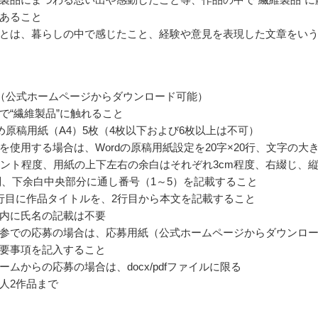
あること
とは、暮らしの中で感じたこと、経験や意見を表現した文章をい
（公式ホームページからダウンロード可能）
で“繊維製品”に触れること
詰め原稿用紙（A4）5枚（4枚以下および6枚以上は不可）
を使用する場合は、Wordの原稿用紙設定を20字×20行、文字の大
イント程度、用紙の上下左右の余白はそれぞれ3cm程度、右綴じ、
判、下余白中央部分に通し番号（1～5）を記載すること
行目に作品タイトルを、2行目から本文を記載すること
内に氏名の記載は不要
参での応募の場合は、応募用紙（公式ホームページからダウンロ
要事項を記入すること
ームからの応募の場合は、docx/pdfファイルに限る
人2作品まで