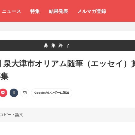
ニュース
特集
結果発表
メルマガ登録
募集終了
回 泉大津市オリアム随筆（エッセイ）
募集
Googleカレンダーに追加
コピー・論文