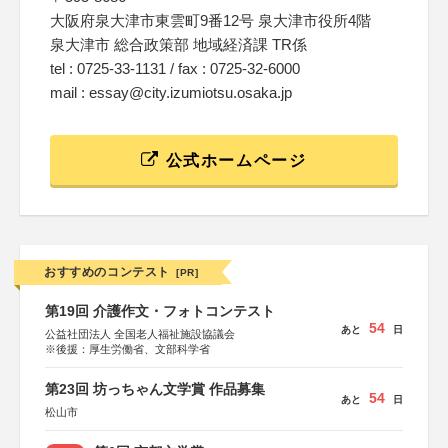
大阪府泉大津市東雲町9番12号 泉大津市役所4階
泉大津市 総合政策部 地域経済課 TR係
tel : 0725-33-1131 / fax : 0725-32-6000
mail : essay@city.izumiotsu.osaka.jp
公式ホームページ
おすすめのコンテスト
[PR]
第19回 介護作文・フォトコンテスト
54
あと
日
公益社団法人 全国老人福祉施設協議会
※後援：厚生労働省、文部科学省
第23回 坊っちゃん文学賞 作品募集
54
あと
日
松山市