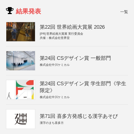
結果発表
一覧
第22回 世界絵画大賞展 2026
[PR]
世界絵画大賞展 実行委員会
共催：株式会社世界堂
第24回 CSデザイン賞 一般部門
株式会社中川ケミカル
第24回 CSデザイン賞 学生部門《学生
限定》
株式会社中川ケミカル
第71回 喜多方発感じる漢字あそび
漢字のまち喜多方