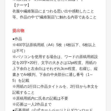
【テーマ】
衣服や繊維製品にまつわる思い出や感動したこと
等、作品の中で“繊維製品”に触れる内容であること
提出物
●作品
※400字詰原稿用紙（A4）5枚（4枚以下、6枚以上
は不可）
※パソコンを使用する場合は、ワードの原稿用紙設
定を20字×20行、文字の大きさは12pt程度、用紙の
上下余白と左余白はそれぞれ3cm程度、右綴じ、縦
書きでA4横判、下余白中央部分に通し番号（1～
5）を記載
※用紙の1行目に作品タイトルを、2行目から本文を
記載すること
※原稿用紙内に氏名の記載は不要
※応募は一人2作品まで
●応募用紙（公式ホームページよりダウンロード