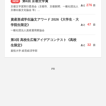
第6回 京都文学賞
NEW
276
あと
日
京都文学賞実行委員会（京都市、京都新聞、一般社団法人
京都出版文化協会 等）
協力：京都府書店商業組合、朝日新聞出版、
KADOKAWA、河出書房新社、幻冬舎、講談社、光文社、
資産形成学生論文アワード 2026《大学生・大
集英社、小学館、祥伝社、新潮社、淡交社、ちいさいミシ
47
マ社、徳間書店、早川書房、PHP研究所、双葉社、文藝春
学院生限定》
あと
日
秋、ポプラ社、毎日新聞出版
一般社団法人資産運用業協会
第3回 高校生広報アイデアコンテスト《高校
32
生限定》
あと
日
嘉悦大学 経営経済学部
PR