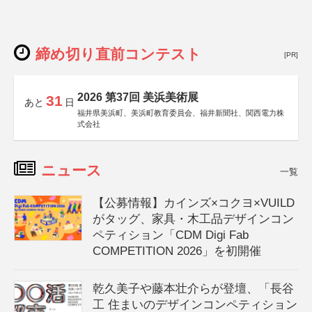
締め切り直前コンテスト
[PR]
2026 第37回 美浜美術展
31
あと
日
福井県美浜町、美浜町教育委員会、福井新聞社、関西電力株
式会社
ニュース
一覧
【公募情報】カインズ×コクヨ×VUILD
がタッグ、家具・木工品デザインコン
ペティション「CDM Digi Fab
COMPETITION 2026」を初開催
乾久美子や藤本壮介らが登壇、「長谷
工 住まいのデザインコンペティション