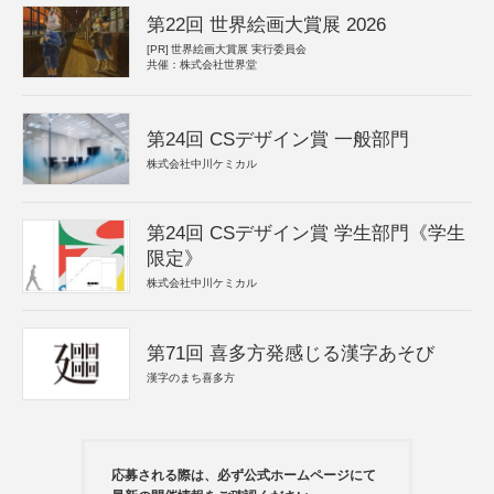
第22回 世界絵画大賞展 2026
[PR]
世界絵画大賞展 実行委員会
共催：株式会社世界堂
第24回 CSデザイン賞 一般部門
株式会社中川ケミカル
第24回 CSデザイン賞 学生部門《学生
限定》
株式会社中川ケミカル
第71回 喜多方発感じる漢字あそび
漢字のまち喜多方
応募される際は、必ず公式ホームページにて