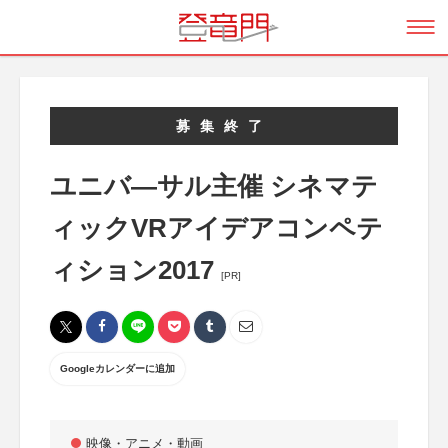
募集終了
ユニバ―サル主催 シネマテ
ィックVRアイデアコンペテ
ィション2017
[PR]
Googleカレンダーに追加
映像・アニメ・動画