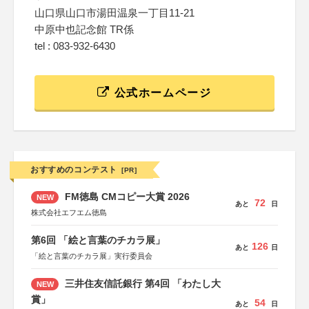
山口県山口市湯田温泉一丁目11-21
中原中也記念館 TR係
tel : 083-932-6430
公式ホームページ
おすすめのコンテスト
[PR]
FM徳島 CMコピー大賞 2026
NEW
72
あと
日
株式会社エフエム徳島
第6回 「絵と言葉のチカラ展」
126
あと
日
「絵と言葉のチカラ展」実行委員会
三井住友信託銀行 第4回 「わたし大
NEW
賞」
54
あと
日