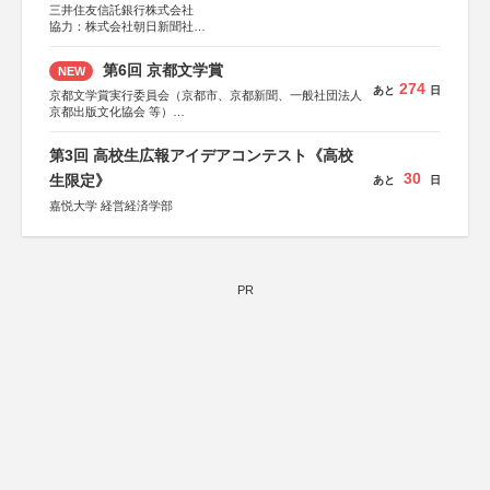
三井住友信託銀行株式会社
協力：株式会社朝日新聞社
後援：日本郵便株式会社
第6回 京都文学賞
NEW
274
あと
日
京都文学賞実行委員会（京都市、京都新聞、一般社団法人
京都出版文化協会 等）
協力：京都府書店商業組合、朝日新聞出版、
KADOKAWA、河出書房新社、幻冬舎、講談社、光文社、
第3回 高校生広報アイデアコンテスト《高校
集英社、小学館、祥伝社、新潮社、淡交社、ちいさいミシ
30
マ社、徳間書店、早川書房、PHP研究所、双葉社、文藝春
生限定》
あと
日
秋、ポプラ社、毎日新聞出版
嘉悦大学 経営経済学部
PR