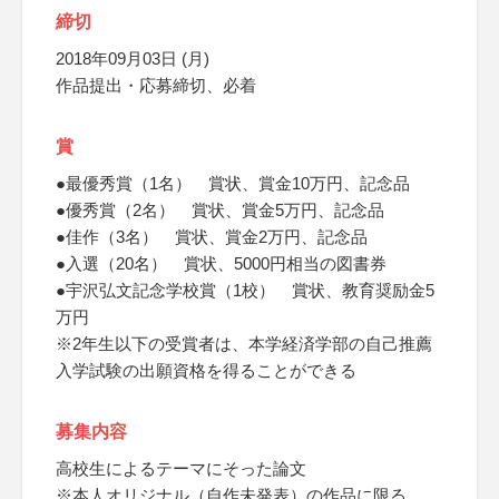
締切
2018年09月03日 (月)
作品提出・応募締切、必着
賞
●最優秀賞（1名） 賞状、賞金10万円、記念品
●優秀賞（2名） 賞状、賞金5万円、記念品
●佳作（3名） 賞状、賞金2万円、記念品
●入選（20名） 賞状、5000円相当の図書券
●宇沢弘文記念学校賞（1校） 賞状、教育奨励金5
万円
※2年生以下の受賞者は、本学経済学部の自己推薦
入学試験の出願資格を得ることができる
募集内容
高校生によるテーマにそった論文
※本人オリジナル（自作未発表）の作品に限る