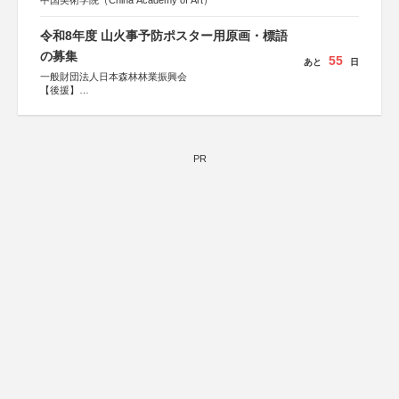
中国美術学院（China Academy of Art）
令和8年度 山火事予防ポスター用原画・標語
の募集
55
あと
日
一般財団法人日本森林林業振興会
【後援】
総務省消防庁、文部科学省、林野庁、全国森林組合連合
会、森林火災対策協会
PR