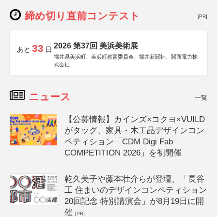
締め切り直前コンテスト
[PR]
2026 第37回 美浜美術展
33
あと
日
福井県美浜町、美浜町教育委員会、福井新聞社、関西電力株
式会社
ニュース
一覧
【公募情報】カインズ×コクヨ×VUILD
がタッグ、家具・木工品デザインコン
ペティション「CDM Digi Fab
COMPETITION 2026」を初開催
乾久美子や藤本壮介らが登壇、「長谷
工 住まいのデザインコンペティション
20回記念 特別講演会」が8月19日に開
催
[PR]