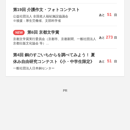
第19回 介護作文・フォトコンテスト
51
あと
日
公益社団法人 全国老人福祉施設協議会
※後援：厚生労働省、文部科学省
第6回 京都文学賞
NEW
273
あと
日
京都文学賞実行委員会（京都市、京都新聞、一般社団法人
京都出版文化協会 等）
協力：京都府書店商業組合、朝日新聞出版、
KADOKAWA、河出書房新社、幻冬舎、講談社、光文社、
第4回 銅のすごいちからを調べてみよう！ 夏
集英社、小学館、祥伝社、新潮社、淡交社、ちいさいミシ
51
マ社、徳間書店、早川書房、PHP研究所、双葉社、文藝春
休み自由研究コンテスト《小・中学生限定》
あと
日
秋、ポプラ社、毎日新聞出版
一般社団法人日本銅センター
PR