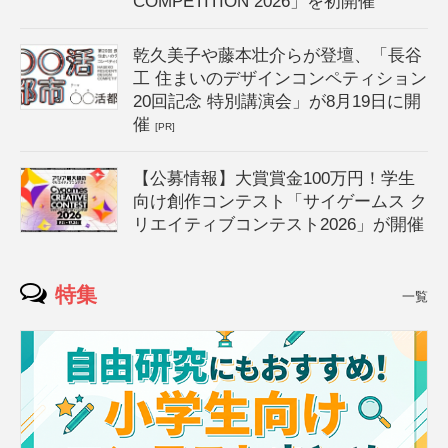
COMPETITION 2026」を初開催
乾久美子や藤本壮介らが登壇、「長谷
工 住まいのデザインコンペティション
20回記念 特別講演会」が8月19日に開
催
[PR]
【公募情報】大賞賞金100万円！学生
向け創作コンテスト「サイゲームス ク
リエイティブコンテスト2026」が開催
特集
一覧