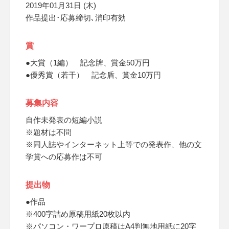
2019年01月31日 (木)
作品提出･応募締切､消印有効
賞
●大賞（1編） 記念牌、賞金50万円
●優秀賞（若干） 記念盾、賞金10万円
募集内容
自作未発表の短編小説
※題材は不問
※同人誌やインターネット上等での発表作、他の文
学賞への応募作は不可
提出物
●作品
※400字詰め原稿用紙20枚以内
※パソコン・ワープロ原稿はA4判無地用紙に20字