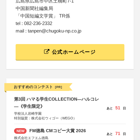
広島県広島市中区土橋町7-1
中国新聞社編集局
「中国短編文学賞」 TR係
tel : 082-236-2332
mail : tanpen@chugoku-np.co.jp
公式ホームページ
おすすめのコンテスト
[PR]
第3回 ハマる学生COLLECTION―ハルコレ
―《学生限定》
51
あと
日
学校法人岩崎学園
特別協賛：株式会社ウィゴー（WEGO）
FM徳島 CMコピー大賞 2026
NEW
71
あと
日
株式会社エフエム徳島