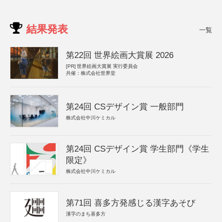
結果発表
一覧
第22回 世界絵画大賞展 2026
[PR]
世界絵画大賞展 実行委員会
共催：株式会社世界堂
第24回 CSデザイン賞 一般部門
株式会社中川ケミカル
第24回 CSデザイン賞 学生部門《学生
限定》
株式会社中川ケミカル
第71回 喜多方発感じる漢字あそび
漢字のまち喜多方