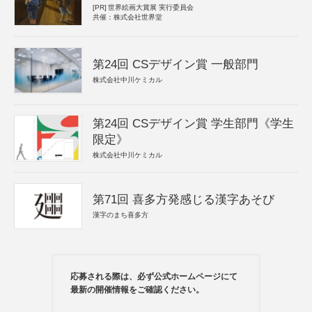
[PR]
世界絵画大賞展 実行委員会
共催：株式会社世界堂
第24回 CSデザイン賞 一般部門
株式会社中川ケミカル
第24回 CSデザイン賞 学生部門《学生
限定》
株式会社中川ケミカル
第71回 喜多方発感じる漢字あそび
漢字のまち喜多方
応募される際は、必ず公式ホームページにて
最新の開催情報をご確認ください。