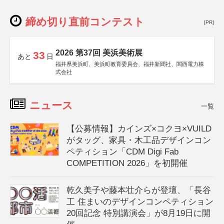
締め切り直前コンテスト
[PR]
2026 第37回 美浜美術展
33
あと
日
福井県美浜町、美浜町教育委員会、福井新聞社、関西電力株
式会社
ニュース
一覧
【公募情報】カインズ×コクヨ×VUILD
がタッグ、家具・木工品デザインコン
ペティション「CDM Digi Fab
COMPETITION 2026」を初開催
乾久美子や藤本壮介らが登壇、「長谷
工 住まいのデザインコンペティション
20回記念 特別講演会」が8月19日に開