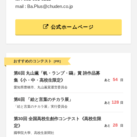
mail : Ba.Plus@chuden.co.jp
公式ホームページ
おすすめのコンテスト
[PR]
第6回 丸山薫「帆・ランプ・鷗」賞 詩作品募
54
集《小・中・高校生限定》
あと
日
愛知県豊橋市、丸山薫賞運営委員会
第6回 「絵と言葉のチカラ展」
128
あと
日
「絵と言葉のチカラ展」実行委員会
第30回 全国高校生創作コンテスト《高校生限
28
定》
あと
日
國學院大學、高校生新聞社