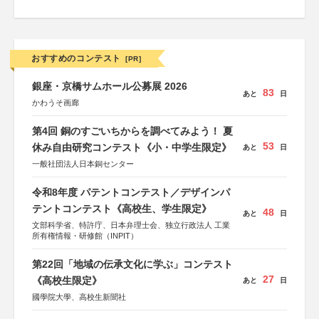
おすすめのコンテスト
[PR]
銀座・京橋サムホール公募展 2026
83
あと
日
かわうそ画廊
第4回 銅のすごいちからを調べてみよう！ 夏
53
休み自由研究コンテスト《小・中学生限定》
あと
日
一般社団法人日本銅センター
令和8年度 パテントコンテスト／デザインパ
テントコンテスト《高校生、学生限定》
48
あと
日
文部科学省、特許庁、日本弁理士会、独立行政法人 工業
所有権情報・研修館（INPIT）
第22回「地域の伝承文化に学ぶ」コンテスト
27
《高校生限定》
あと
日
國學院大學、高校生新聞社