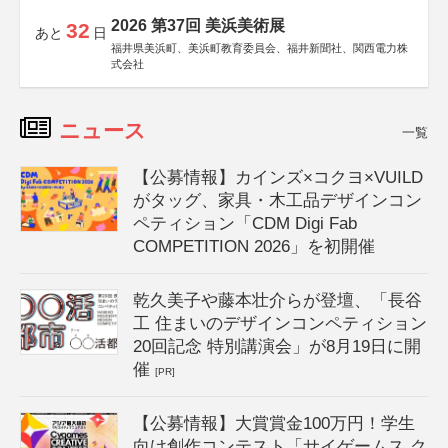
2026 第37回 美浜美術展
32
あと
日
福井県美浜町、美浜町教育委員会、福井新聞社、関西電力株
式会社
ニュース
一覧
【公募情報】カインズ×コクヨ×VUILD
がタッグ、家具・木工品デザインコン
ペティション「CDM Digi Fab
COMPETITION 2026」を初開催
乾久美子や藤本壮介らが登壇、「長谷
工 住まいのデザインコンペティション
20回記念 特別講演会」が8月19日に開
催
[PR]
【公募情報】大賞賞金100万円！学生
向け創作コンテスト「サイゲームス ク