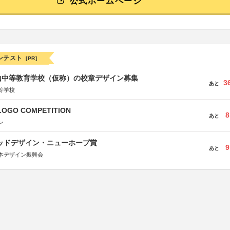
公式ホームページ
ンテスト
[PR]
山中等教育学校（仮称）の校章デザイン募集
3
あと
等学校
LOGO COMPETITION
8
あと
ン
グッドデザイン・ニューホープ賞
9
あと
本デザイン振興会