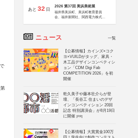
2026 第37回 美浜美術展
32
あと
日
福井県美浜町、美浜町教育委員
会、福井新聞社、関西電力株式会
社
ニュース
一覧
【公募情報】カインズ×コク
ヨ×VUILDがタッグ、家具・
木工品デザインコンペティシ
で
ョン「CDM Digi Fab
COMPETITION 2026」を初
開催
や第
乾久美子や藤本壮介らが登
壇、「長谷工 住まいのデザ
インコンペティション 20回
記念 特別講演会」が8月19日
に開催
[PR]
【公募情報】大賞賞金100万
円！学生向け創作コンテスト