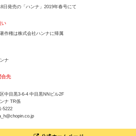
月18日発売の「ハンナ」2019年春号にて
扱い
著作権は株式会社ハンナに帰属
ンナ
問合先
中目黒3-6-4 中目黒NNビル2F
ンナ TR係
21-5222
na_h@chopin.co.jp