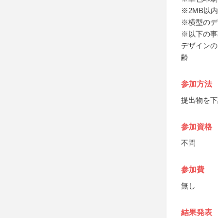
※2MB以内程
※横型のデ
※以下の事
デザインの
齢
参加方法
提出物を下
参加資格
不問
参加費
無し
結果発表