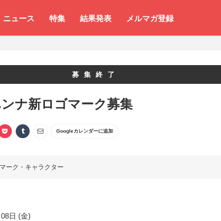
ニュース
特集
結果発表
メルマガ登録
募集終了
ハンナ新ロゴマーク募集
Googleカレンダーに追加
マーク・キャラクター
08日 (金)