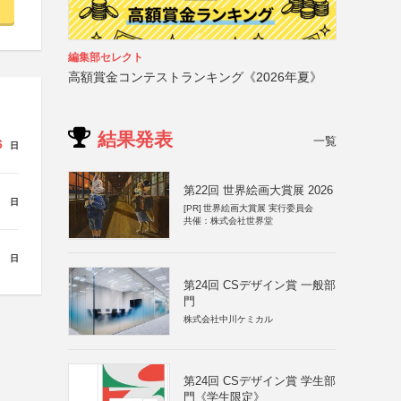
編集部セレクト
高額賞金コンテストランキング《2026年夏》
結果発表
一覧
6
日
第22回 世界絵画大賞展 2026
日
[PR]
世界絵画大賞展 実行委員会
共催：株式会社世界堂
日
第24回 CSデザイン賞 一般部
門
株式会社中川ケミカル
第24回 CSデザイン賞 学生部
門《学生限定》