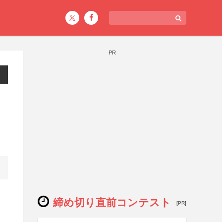
PR
締め切り直前コンテスト
[PR]