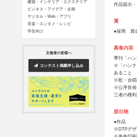
建築・インテリア・エクステリア
作品提出・
ビジネス・アイデア・企画
デジタル・Web・アプリ
賞
音楽・エンタメ・レシピ
●採用 賞
学生向け
募集内容
主催者の皆様へ
季刊「ハン
※「ハンナ
コンテスト掲載申し込み
あること
※歌・合唱
※公序良俗
三者の権利
提出物
●作品
※DTPデ
※単色印刷