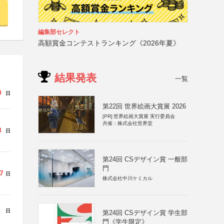
編集部セレクト
高額賞金コンテストランキング《2026年夏》
結果発表
一覧
0
日
第22回 世界絵画大賞展 2026
[PR]
世界絵画大賞展 実行委員会
共催：株式会社世界堂
3
日
第24回 CSデザイン賞 一般部
門
7
日
株式会社中川ケミカル
日
第24回 CSデザイン賞 学生部
門《学生限定》