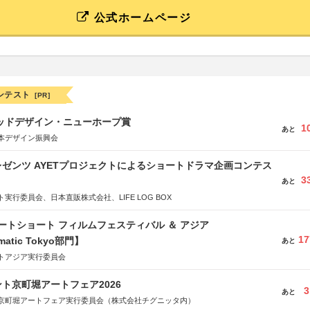
公式ホームページ
ンテスト
[PR]
グッドデザイン・ニューホープ賞
1
あと
本デザイン振興会
ゼンツ AYETプロジェクトによるショートドラマ企画コンテス
3
あと
実行委員会、日本直販株式会社、LIFE LOG BOX
ートショート フィルムフェスティバル ＆ アジア
17
matic Tokyo部門】
あと
トアジア実行委員会
ト京町堀アートフェア2026
3
あと
京町堀アートフェア実行委員会（株式会社チグニッタ内）