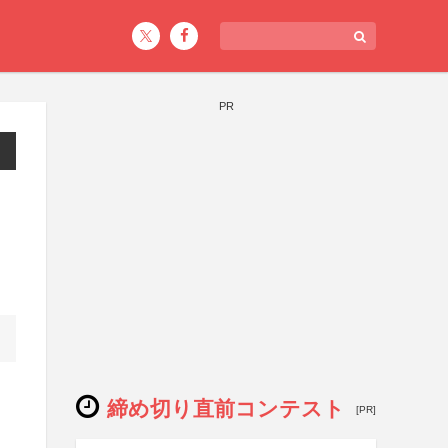
PR
締め切り直前コンテスト
[PR]