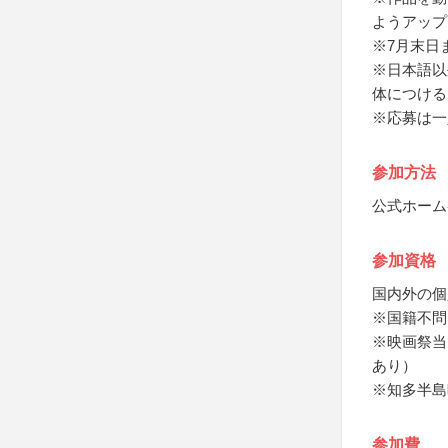
ようアップ
※7月末日
※日本語以
体につける
※応募は一
参加方法
公式ホーム
参加資格
国内外の個
※国籍不問
※映画祭当
あり）
※知多半島
参加費