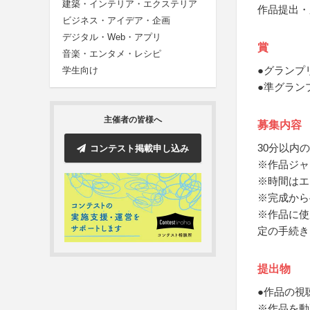
建築・インテリア・エクステリア
作品提出・
ビジネス・アイデア・企画
デジタル・Web・アプリ
賞
音楽・エンタメ・レシピ
●グランプ
学生向け
●準グラン
主催者の皆様へ
募集内容
30分以内
コンテスト掲載申し込み
※作品ジャ
※時間はエ
※完成から
※作品に使
定の手続き
提出物
●作品の視聴
※作品を動