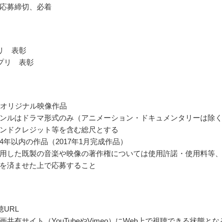
応募締切、必着
リ 表彰
プリ 表彰
のオリジナル映像作品
ンルはドラマ形式のみ（アニメーション・ドキュメンタリーは除
ンドクレジット等を含む総尺とする
4年以内の作品（2017年1月完成作品）
用した既製の音楽や映像の著作権については使用許諾・使用料等
を済ませた上で応募すること
URL
画共有サイト（YouTubeやVimeo）にWeb上で視聴できる状態とな