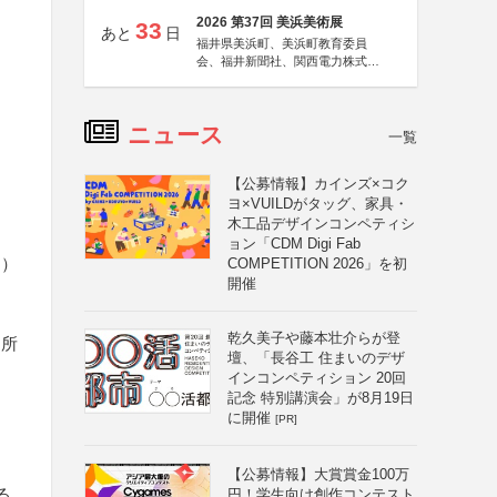
2026 第37回 美浜美術展
33
あと
日
福井県美浜町、美浜町教育委員
会、福井新聞社、関西電力株式会
社
ニュース
一覧
【公募情報】カインズ×コク
ヨ×VUILDがタッグ、家具・
木工品デザインコンペティシ
ョン「CDM Digi Fab
く）
COMPETITION 2026」を初
開催
乾久美子や藤本壮介らが登
、所
壇、「長谷工 住まいのデザ
インコンペティション 20回
記念 特別講演会」が8月19日
に開催
[PR]
【公募情報】大賞賞金100万
る
円！学生向け創作コンテスト