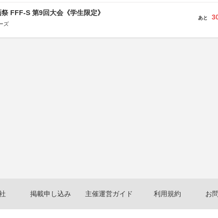
祭 FFF-S 第9回大会《学生限定》
3
あと
ーズ
社
掲載申し込み
主催運営ガイド
利用規約
お