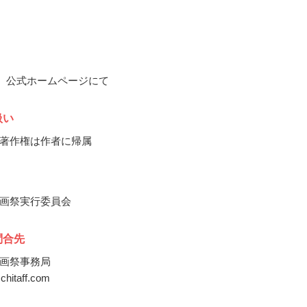
9月、公式ホームページにて
扱い
著作権は作者に帰属
画祭実行委員会
問合先
画祭事務局
@chitaff.com