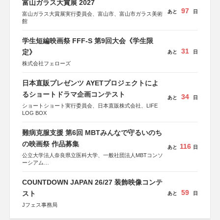
富山ガラス大賞展 2027
97
あと
日
富山ガラス大賞展実行委員会、富山市、富山市ガラス美術
館
学生短編映画祭 FFF-S 第9回大会《学生限
31
定》
あと
日
株式会社フェローズ
日本直販プレゼンツ AYETプロジェクトによ
るショートドラマ企画コンテスト
34
あと
日
ショートショート実行委員会、日本直販株式会社、LIFE
LOG BOX
難病克服支援 第6回 MBTみんなで守るいのち
の映画祭 作品募集
116
あと
日
公立大学法人奈良県立医科大学、一般社団法人MBTコンソ
ーシアム
協力：読売新聞社
COUNTDOWN JAPAN 26/27 装飾映像コンテ
後援：厚生労働省
59
文部科学省
スト
あと
日
奈良県
Jフェス事務局
日本経済団体連合会
関西経済連合会