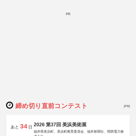
「“よい仕事おこし”フェア」実行委員会
関西文化学術研究都市推進機構
東京難病団体連絡協議会
PR
締め切り直前コンテスト
[PR]
2026 第37回 美浜美術展
34
あと
日
福井県美浜町、美浜町教育委員会、福井新聞社、関西電力株