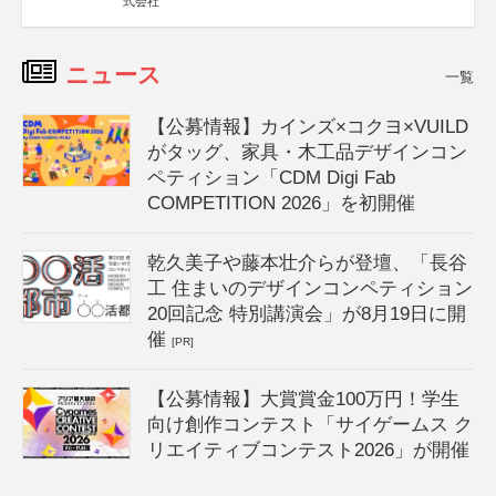
式会社
ニュース
一覧
【公募情報】カインズ×コクヨ×VUILD
がタッグ、家具・木工品デザインコン
ペティション「CDM Digi Fab
COMPETITION 2026」を初開催
乾久美子や藤本壮介らが登壇、「長谷
工 住まいのデザインコンペティション
20回記念 特別講演会」が8月19日に開
催
[PR]
【公募情報】大賞賞金100万円！学生
向け創作コンテスト「サイゲームス ク
リエイティブコンテスト2026」が開催