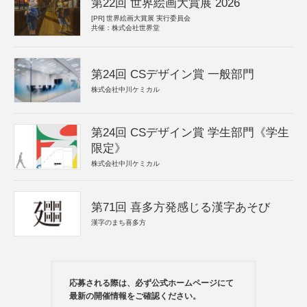
第22回 世界絵画大賞展 2026
[PR]
世界絵画大賞展 実行委員会
共催：株式会社世界堂
第24回 CSデザイン賞 一般部門
株式会社中川ケミカル
第24回 CSデザイン賞 学生部門《学生
限定》
株式会社中川ケミカル
第71回 喜多方発感じる漢字あそび
漢字のまち喜多方
応募される際は、必ず公式ホームページにて
最新の開催情報をご確認ください。