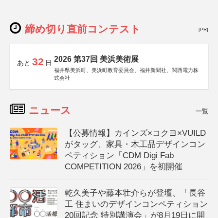
締め切り直前コンテスト
[PR]
2026 第37回 美浜美術展
32
あと
日
福井県美浜町、美浜町教育委員会、福井新聞社、関西電力株
式会社
ニュース
一覧
【公募情報】カインズ×コクヨ×VUILD
がタッグ、家具・木工品デザインコン
ペティション「CDM Digi Fab
COMPETITION 2026」を初開催
乾久美子や藤本壮介らが登壇、「長谷
工 住まいのデザインコンペティション
20回記念 特別講演会」が8月19日に開