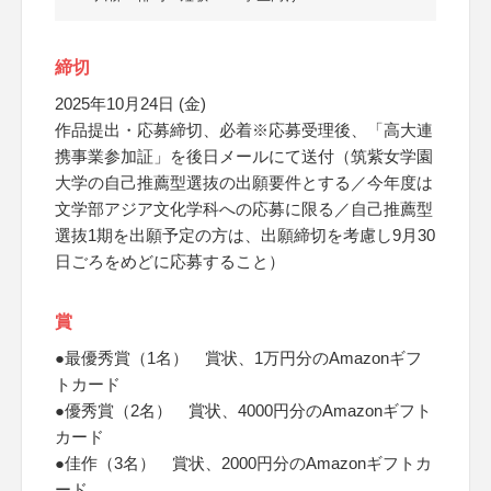
締切
2025年10月24日 (金)
作品提出・応募締切、必着※応募受理後、「高大連
携事業参加証」を後日メールにて送付（筑紫女学園
大学の自己推薦型選抜の出願要件とする／今年度は
文学部アジア文化学科への応募に限る／自己推薦型
選抜1期を出願予定の方は、出願締切を考慮し9月30
日ごろをめどに応募すること）
賞
●最優秀賞（1名） 賞状、1万円分のAmazonギフ
トカード
●優秀賞（2名） 賞状、4000円分のAmazonギフト
カード
●佳作（3名） 賞状、2000円分のAmazonギフトカ
ード