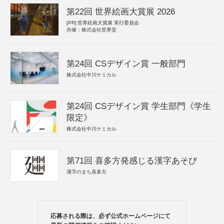
第22回 世界絵画大賞展 2026
[PR]
世界絵画大賞展 実行委員会
共催：株式会社世界堂
第24回 CSデザイン賞 一般部門
株式会社中川ケミカル
第24回 CSデザイン賞 学生部門《学生
限定》
株式会社中川ケミカル
第71回 喜多方発感じる漢字あそび
漢字のまち喜多方
応募される際は、必ず公式ホームページにて