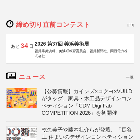
締め切り直前コンテスト
[PR]
2026 第37回 美浜美術展
34
あと
日
福井県美浜町、美浜町教育委員会、福井新聞社、関西電力株
式会社
ニュース
一覧
【公募情報】カインズ×コクヨ×VUILD
がタッグ、家具・木工品デザインコン
ペティション「CDM Digi Fab
COMPETITION 2026」を初開催
乾久美子や藤本壮介らが登壇、「長谷
工 住まいのデザインコンペティション