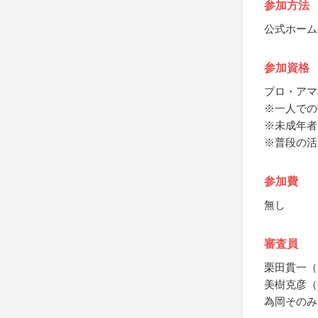
参加方法
公式ホーム
参加資格
プロ・アマ
※一人での
※未成年者
※普段の活
参加費
無し
審査員
栗田貫一（
美樹克彦（
為岡そのみ