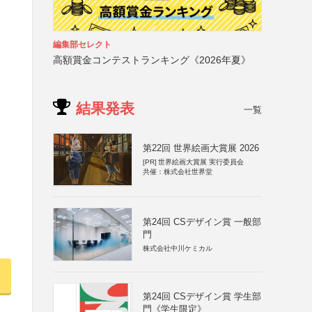
編集部セレクト
高額賞金コンテストランキング《2026年夏》
結果発表
一覧
第22回 世界絵画大賞展 2026
[PR]
世界絵画大賞展 実行委員会
共催：株式会社世界堂
第24回 CSデザイン賞 一般部
門
株式会社中川ケミカル
第24回 CSデザイン賞 学生部
門《学生限定》