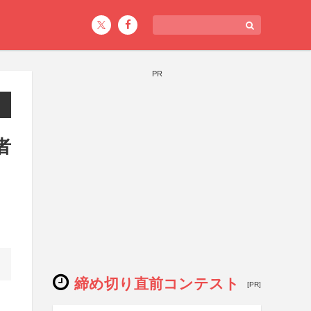
PR
者
締め切り直前コンテスト
[PR]