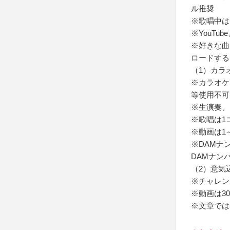
ル推奨
※歌唱中は
※YouTu
※好きな曲
ロードする
（1）カラ
※カラオケ
等使用不可
※生演奏、
※歌唱は1
※動画は1
※DAMナ
DAMナン
（2）意気
※チャレン
※動画は3
※文章では