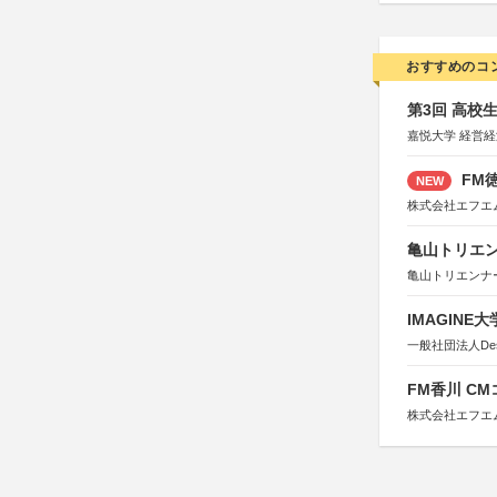
おすすめのコ
第3回 高校
嘉悦大学 経営
FM徳
NEW
株式会社エフエ
亀山トリエンナ
亀山トリエンナ
IMAGINE
一般社団法人Design 
FM香川 C
株式会社エフエ