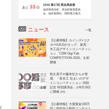
2026 第37回 美浜美術展
33
あと
日
福井県美浜町、美浜町教育委員
会、福井新聞社、関西電力株式会
社
ニュース
一覧
【公募情報】カインズ×コク
ヨ×VUILDがタッグ、家具・
木工品デザインコンペティシ
ョン「CDM Digi Fab
COMPETITION 2026」を初
開催
乾久美子や藤本壮介らが登
壇、「長谷工 住まいのデザ
インコンペティション 20回
記念 特別講演会」が8月19日
に開催
[PR]
【公募情報】大賞賞金100万
イ
円！学生向け創作コンテスト