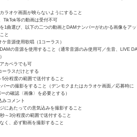
カラオケ画面が映らないようにすること
be、TikTok等の動画は受付不可
を1曲選び、以下の二つの動画とDAMナンバーがわかる画像をアッ
こと
オケ音源使用歌唱（1コーラス）
DAMの音源を使用すること（通常音源のみ使用可／生音、LIVE D
）
アカペラでも可
コーラスだけとする
～5分程度の範囲で送付すること
ンバーの撮影をすること（デンモクまたはカラオケ画面／応募時に
バーの確認〈画像〉を必要とする）
込みコメント
ジにあたっての意気込みを撮影すること
0秒～3分程度の範囲で送付すること
なく、必ず動画を撮影すること