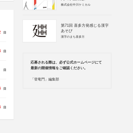
株式会社中川ケミカル
第71回 喜多方発感じる漢字
あそび
2
日
漢字のまち喜多方
4
日
応募される際は、必ず公式ホームページにて
最新の開催情報をご確認ください。
日
「登竜門」編集部
4
日
4
日