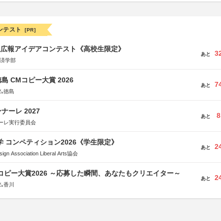
ンテスト
[PR]
生広報アイデアコンテスト《高校生限定》
3
あと
経済学部
島 CMコピー大賞 2026
7
あと
ム徳島
ーレ 2027
8
あと
ーレ実行委員会
大学 コンペティション2026《学生限定》
2
あと
Association Liberal Arts協会
Mコピー大賞2026 ～応募した瞬間、あなたもクリエイター～
2
あと
ム香川