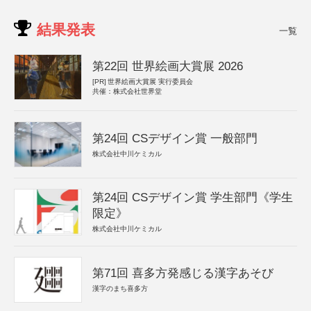
結果発表
一覧
第22回 世界絵画大賞展 2026
[PR]
世界絵画大賞展 実行委員会
共催：株式会社世界堂
第24回 CSデザイン賞 一般部門
株式会社中川ケミカル
第24回 CSデザイン賞 学生部門《学生
限定》
株式会社中川ケミカル
第71回 喜多方発感じる漢字あそび
漢字のまち喜多方