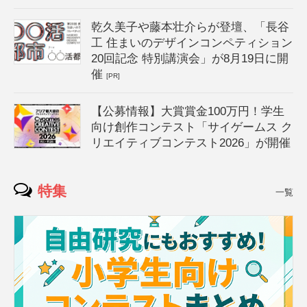
乾久美子や藤本壮介らが登壇、「長谷
工 住まいのデザインコンペティション
20回記念 特別講演会」が8月19日に開
催
[PR]
【公募情報】大賞賞金100万円！学生
向け創作コンテスト「サイゲームス ク
リエイティブコンテスト2026」が開催
特集
一覧