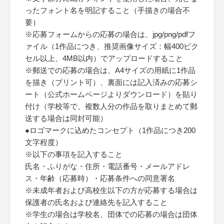
ったフォント名を明記すること（手描きの場合不
要）
※応募フォームからの応募の場合は、jpg/png/pdfフ
ァイル（1作品につき、推奨画像サイズ：幅400ピク
セル以上、4MB以内）でアップロードすること
※郵送での応募の場合は、A4サイズの用紙に1作品
を描き（プリント可）、裏面には記入済みの応募シ
ート（公式ホームページよりダウンロード）を貼り
付け（学校等で、複数人分の作品を取りまとめて郵
送する場合は同封可能）
●ロゴマークに込めたコンセプト（1作品につき200
文字程度）
※以下の事項を記入すること
氏名・ふりがな・住所・電話番号・メールアドレ
ス・年齢（応募時）・応募条件への同意署名
※未成年者および高校生以下の方が応募する場合は
保護者の氏名および連絡先を記入すること
※学生の場合は学校名、団体での応募の場合は団体