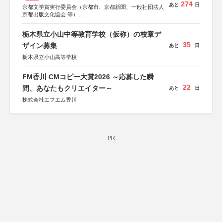
274
あと
日
京都文学賞実行委員会（京都市、京都新聞、一般社団法人
京都出版文化協会 等）
協力：京都府書店商業組合、朝日新聞出版、
KADOKAWA、河出書房新社、幻冬舎、講談社、光文社、
栃木県立小山中等教育学校（仮称）の校章デ
集英社、小学館、祥伝社、新潮社、淡交社、ちいさいミシ
35
マ社、徳間書店、早川書房、PHP研究所、双葉社、文藝春
ザイン募集
あと
日
秋、ポプラ社、毎日新聞出版
栃木県立小山高等学校
FM香川 CMコピー大賞2026 ～応募した瞬
22
間、あなたもクリエイター～
あと
日
株式会社エフエム香川
PR