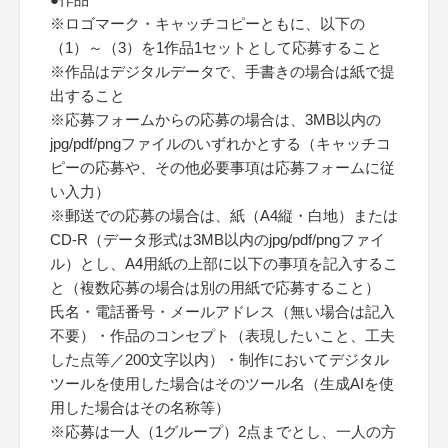
※ロゴマーク・キャッチコピーともに、以下の
（1）～（3）を1作品1セットとして応募すること
※作品はデジタルデータで、手書きの場合は紙で提
出すること
※応募フォームからの応募の場合は、3MB以内の
jpg/pdf/pngファイルのいずれかとする（キャッチコ
ピーの応募や、その他必要事項は応募フォームに従
い入力）
※郵送での応募の場合は、紙（A4縦・白地）または
CD-R（データ形式は3MB以内のjpg/pdf/pngファイ
ル）とし、A4用紙の上部に以下の事項を記入するこ
と（複数応募の場合は別の用紙で応募すること）
氏名・電話番号・メールアドレス（無い場合は記入
不要）・作品のコンセプト（表現したいこと、工夫
した点等／200文字以内）・制作においてデジタル
ツールを使用した場合はそのツール名（生成AIを使
用した場合はその名称等）
※応募は一人（1グループ）2点までとし、一人の方