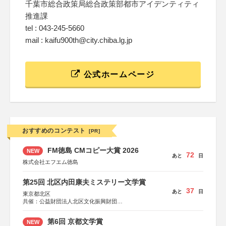
千葉市総合政策局総合政策部都市アイデンティティ
推進課
tel : 043-245-5660
mail : kaifu900th@city.chiba.lg.jp
公式ホームページ
おすすめのコンテスト
[PR]
FM徳島 CMコピー大賞 2026
NEW
72
あと
日
株式会社エフエム徳島
第25回 北区内田康夫ミステリー文学賞
37
あと
日
東京都北区
共催：公益財団法人北区文化振興財団
協力：一般財団法人内田康夫財団
協賛：株式会社実業之日本社
第6回 京都文学賞
NEW