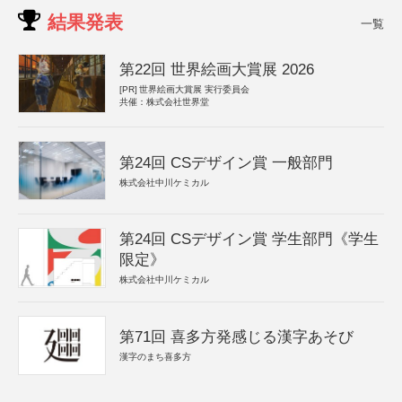
結果発表
一覧
第22回 世界絵画大賞展 2026
[PR]
世界絵画大賞展 実行委員会
共催：株式会社世界堂
第24回 CSデザイン賞 一般部門
株式会社中川ケミカル
第24回 CSデザイン賞 学生部門《学生
限定》
株式会社中川ケミカル
第71回 喜多方発感じる漢字あそび
漢字のまち喜多方