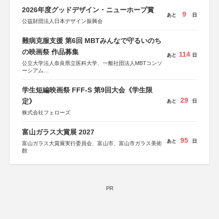
2026年度グッドデザイン・ニューホープ賞
9
あと
日
公益財団法人日本デザイン振興会
難病克服支援 第6回 MBTみんなで守るいのち
の映画祭 作品募集
114
あと
日
公立大学法人奈良県立医科大学、一般社団法人MBTコンソ
ーシアム
協力：読売新聞社
学生短編映画祭 FFF-S 第9回大会《学生限
後援：厚生労働省
29
文部科学省
定》
あと
日
奈良県
株式会社フェローズ
日本経済団体連合会
関西経済連合会
「“よい仕事おこし”フェア」実行委員会
富山ガラス大賞展 2027
関西文化学術研究都市推進機構
95
あと
日
富山ガラス大賞展実行委員会、富山市、富山市ガラス美術
東京難病団体連絡協議会
館
PR