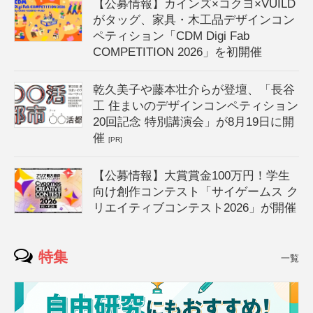
【公募情報】カインズ×コクヨ×VUILD
がタッグ、家具・木工品デザインコン
ペティション「CDM Digi Fab
COMPETITION 2026」を初開催
乾久美子や藤本壮介らが登壇、「長谷
工 住まいのデザインコンペティション
20回記念 特別講演会」が8月19日に開
催
[PR]
【公募情報】大賞賞金100万円！学生
向け創作コンテスト「サイゲームス ク
リエイティブコンテスト2026」が開催
特集
一覧