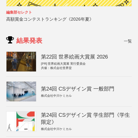
編集部セレクト
高額賞金コンテストランキング《2026年夏》
結果発表
一覧
第22回 世界絵画大賞展 2026
[PR]
世界絵画大賞展 実行委員会
共催：株式会社世界堂
第24回 CSデザイン賞 一般部門
株式会社中川ケミカル
第24回 CSデザイン賞 学生部門《学生
限定》
株式会社中川ケミカル