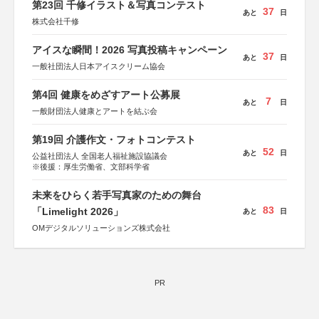
第23回 千修イラスト＆写真コンテスト
37
あと
日
株式会社千修
アイスな瞬間！2026 写真投稿キャンペーン
37
あと
日
一般社団法人日本アイスクリーム協会
第4回 健康をめざすアート公募展
7
あと
日
一般財団法人健康とアートを結ぶ会
第19回 介護作文・フォトコンテスト
52
あと
日
公益社団法人 全国老人福祉施設協議会
※後援：厚生労働省、文部科学省
未来をひらく若手写真家のための舞台
83
「Limelight 2026」
あと
日
OMデジタルソリューションズ株式会社
PR