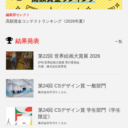
編集部セレクト
高額賞金コンテストランキング《2026年夏》
結果発表
一覧
第22回 世界絵画大賞展 2026
[PR]
世界絵画大賞展 実行委員会
共催：株式会社世界堂
第24回 CSデザイン賞 一般部門
株式会社中川ケミカル
第24回 CSデザイン賞 学生部門《学生
限定》
株式会社中川ケミカル