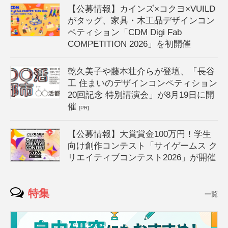
【公募情報】カインズ×コクヨ×VUILD
がタッグ、家具・木工品デザインコン
ペティション「CDM Digi Fab
COMPETITION 2026」を初開催
乾久美子や藤本壮介らが登壇、「長谷
工 住まいのデザインコンペティション
20回記念 特別講演会」が8月19日に開
催
[PR]
【公募情報】大賞賞金100万円！学生
向け創作コンテスト「サイゲームス ク
リエイティブコンテスト2026」が開催
特集
一覧