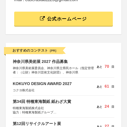
公式ホームページ
おすすめのコンテスト
[PR]
神奈川県美術展 2027 作品募集
70
あと
日
神奈川県美術展委員会、神奈川県立県民ホール（指定管理
者：（公財）神奈川芸術文化財団）、神奈川県
KOKUYO DESIGN AWARD 2027
61
あと
日
コクヨ株式会社
第34回 特種東海製紙 紙わざ大賞
24
あと
日
特種東海製紙株式会社
協力：特種東海製紙グループ
特別協賛：静岡県長泉町
第12回リサイクルアート展
27
あと
日