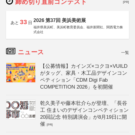
締め切り直前コンテスト
[PR]
2026 第37回 美浜美術展
33
あと
日
福井県美浜町、美浜町教育委員会、福井新聞社、関西電力株
式会社
ニュース
一覧
【公募情報】カインズ×コクヨ×VUILD
がタッグ、家具・木工品デザインコン
ペティション「CDM Digi Fab
COMPETITION 2026」を初開催
乾久美子や藤本壮介らが登壇、「長谷
工 住まいのデザインコンペティション
20回記念 特別講演会」が8月19日に開
催
[PR]