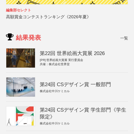
編集部セレクト
高額賞金コンテストランキング《2026年夏》
結果発表
一覧
第22回 世界絵画大賞展 2026
[PR]
世界絵画大賞展 実行委員会
共催：株式会社世界堂
第24回 CSデザイン賞 一般部門
株式会社中川ケミカル
第24回 CSデザイン賞 学生部門《学生
限定》
株式会社中川ケミカル