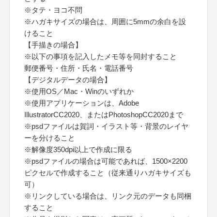
※タテ・ヨコ不問
※ハガキサイズの場合は、周囲に5mmの余白を設
けること
【手描きの場合】
※以下の事項を記入したメモ等を同封すること
郵便番号・住所・氏名・電話番号
【デジタルデータの場合】
※使用OS／Mac・Winのいずれか
※使用アプリケーションは、Adobe
IllustratorCC2020、またはPhotoshopCC2020まで
※psdファイルは賀詞・イラスト等・背景のレイヤ
ーを分けること
※解像度350dpi以上で作成に限る
※psdファイルの場合は可能であれば、1500×2200
ピクセルで作成すること（従来通りハガキサイズも
可）
※リンクしている場合は、リンク元のデータも同梱
すること