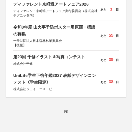
ディファレント京町堀アートフェア2026
3
あと
日
ディファレント京町堀アートフェア実行委員会（株式会社
チグニッタ内）
令和8年度 山火事予防ポスター用原画・標語
の募集
55
あと
日
一般財団法人日本森林林業振興会
【後援】
総務省消防庁、文部科学省、林野庁、全国森林組合連合
会、森林火災対策協会
第23回 千修イラスト＆写真コンテスト
39
あと
日
株式会社千修
UniLife学生下宿年鑑2027 表紙デザインコン
38
テスト《学生限定》
あと
日
株式会社ジェイ・エス・ビー
PR