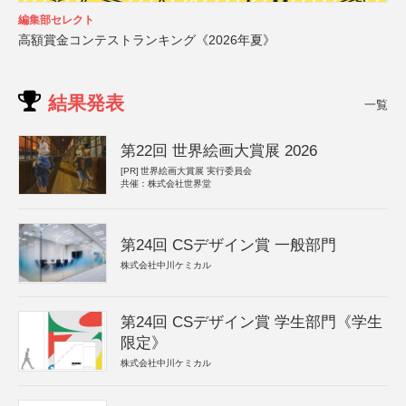
編集部セレクト
高額賞金コンテストランキング《2026年夏》
結果発表
一覧
第22回 世界絵画大賞展 2026
[PR]
世界絵画大賞展 実行委員会
共催：株式会社世界堂
第24回 CSデザイン賞 一般部門
株式会社中川ケミカル
第24回 CSデザイン賞 学生部門《学生
限定》
株式会社中川ケミカル