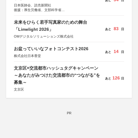
あと
日
日本医師会、読売新聞社
後援：厚生労働省、文部科学省
協賛：東京海上日動火災保険株式会社、東京海上日動あん
しん生命保険株式会社
未来をひらく若手写真家のための舞台
83
「Limelight 2026」
あと
日
OMデジタルソリューションズ株式会社
お盆っていいなフォトコンテスト2026
14
あと
日
株式会社日本香堂
文京区×交流都市ハッシュタグキャンペーン
～あなたがみつけた交流都市の“つながる”を
126
あと
日
募集～
文京区
PR