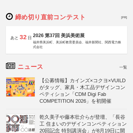
締め切り直前コンテスト
[PR]
2026 第37回 美浜美術展
32
あと
日
福井県美浜町、美浜町教育委員会、福井新聞社、関西電力株
式会社
ニュース
一覧
【公募情報】カインズ×コクヨ×VUILD
がタッグ、家具・木工品デザインコン
ペティション「CDM Digi Fab
COMPETITION 2026」を初開催
乾久美子や藤本壮介らが登壇、「長谷
工 住まいのデザインコンペティション
20回記念 特別講演会」が8月19日に開