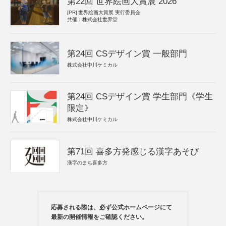
第22回 世界絵画大賞展 2026
[PR]
世界絵画大賞展 実行委員会
共催：株式会社世界堂
第24回 CSデザイン賞 一般部門
株式会社中川ケミカル
第24回 CSデザイン賞 学生部門《学生
限定》
株式会社中川ケミカル
第71回 喜多方発感じる漢字あそび
漢字のまち喜多方
応募される際は、必ず公式ホームページにて
最新の開催情報をご確認ください。