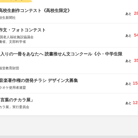
国高校生創作コンテスト《高校生限定》
2
あと
校生新聞社
護作文・フォトコンテスト
5
あと
全国老人福祉施設協議会
働省、文部科学省
に入りの一冊をあなたへ 読書推せん文コンクール《小・中学生限
3
あと
報堂教育財団
版 音楽著作権の啓発チラシ デザイン大募集
15
あと
ラオケ使用者連盟
と言葉のチカラ展」
12
あと
カラ展」実行委員会