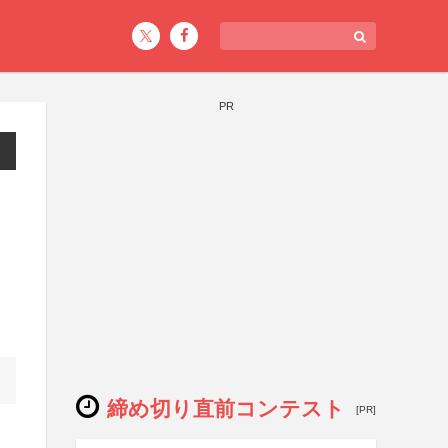
PR
締め切り直前コンテスト
[PR]