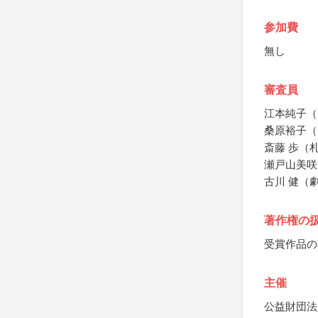
参加費
無し
審査員
江本純子（
桑原裕子（K
斎藤 歩（
瀬戸山美咲
古川 健（
著作権の
受賞作品の
主催
公益財団法