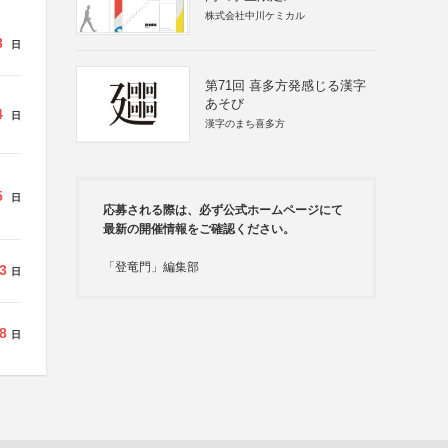
株式会社中川ケミカル
8
日
第71回 喜多方発感じる漢字
あそび
4
日
漢字のまち喜多方
5
日
応募される際は、必ず公式ホームページにて
最新の開催情報をご確認ください。
「登竜門」編集部
3
日
8
日