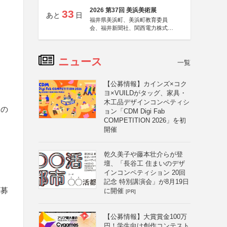
2026 第37回 美浜美術展
33
あと
日
福井県美浜町、美浜町教育委員
会、福井新聞社、関西電力株式会
社
ニュース
一覧
【公募情報】カインズ×コク
ヨ×VUILDがタッグ、家具・
木工品デザインコンペティシ
その
ョン「CDM Digi Fab
COMPETITION 2026」を初
開催
乾久美子や藤本壮介らが登
壇、「長谷工 住まいのデザ
インコンペティション 20回
記念 特別講演会」が8月19日
応募
に開催
[PR]
【公募情報】大賞賞金100万
円！学生向け創作コンテスト