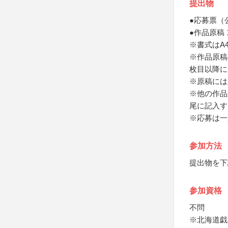
提出物
●応募票（
●作品原稿 
※書式はA
※作品原稿
枚目以降に
※原稿には
※他の作品
尾に記入す
※応募は一
参加方法
提出物を下
参加資格
不問
※北海道戯