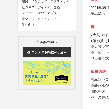
建築・インテリア・エクステリア
ビジネス・アイデア・企画
2021年09月
デジタル・Web・アプリ
作品提出・
音楽・エンタメ・レシピ
学生向け
賞
●大賞（1
●優秀賞（
主催者の皆様へ
※大賞受賞
コンテスト掲載申し込み
※上演につ
他上演形式
募集内容
日本語で書
※著作権が
※既発表、
や、過去に