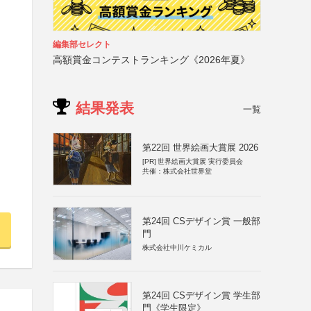
編集部セレクト
高額賞金コンテストランキング《2026年夏》
結果発表
一覧
第22回 世界絵画大賞展 2026
[PR]
世界絵画大賞展 実行委員会
共催：株式会社世界堂
第24回 CSデザイン賞 一般部
門
株式会社中川ケミカル
第24回 CSデザイン賞 学生部
門《学生限定》