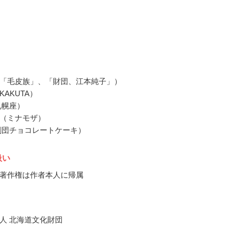
「毛皮族」、「財団、江本純子」）
AKUTA）
札幌座）
（ミナモザ）
劇団チョコレートケーキ）
扱い
著作権は作者本人に帰属
人 北海道文化財団