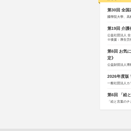
第30回 全
國學院大學、高
第19回 介
公益社団法人 
※後援：厚生労
第6回 お気
定》
公益財団法人博
2026年度
一般社団法人カ
第6回 「絵
「絵と言葉のチ