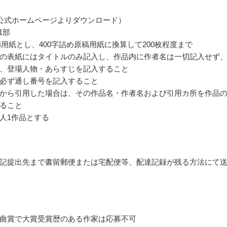
公式ホームページよりダウンロード）
1部
4用紙とし、400字詰め原稿用紙に換算して200枚程度まで
の表紙にはタイトルのみ記入し、作品内に作者名は一切記入せず、
、登場人物・あらすじを記入すること
必ず通し番号を記入すること
から引用した場合は、その作品名・作者名および引用カ所を作品
ること
人1作品とする
記提出先まで書留郵便または宅配便等、配達記録が残る方法にて
曲賞で大賞受賞歴のある作家は応募不可