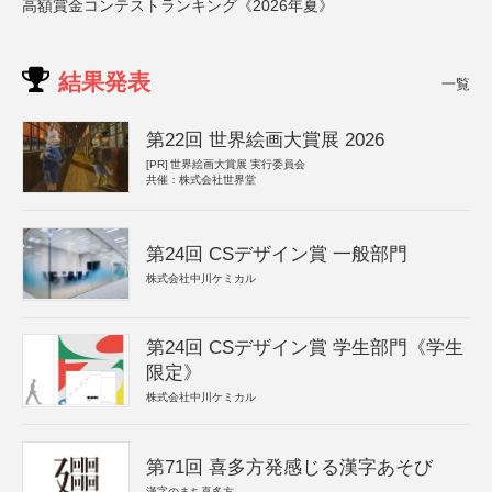
高額賞金コンテストランキング《2026年夏》
結果発表
一覧
第22回 世界絵画大賞展 2026
[PR]
世界絵画大賞展 実行委員会
共催：株式会社世界堂
第24回 CSデザイン賞 一般部門
株式会社中川ケミカル
第24回 CSデザイン賞 学生部門《学生
限定》
株式会社中川ケミカル
第71回 喜多方発感じる漢字あそび
漢字のまち喜多方